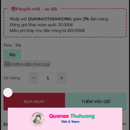
Khuyến mãi - ưu đãi
Nhập mã
QUANAOTHUHUONG
giảm
2%
đơn hàng
Đồng giá Ship toàn quốc 25.000đ
Miễn phí Ship cho đơn hàng từ 450.000đ
Size :
16y
16y
Hướng dẫn chọn size
Số lượng
MUA NGAY
THÊM VÀO GIỎ
Đặc điểm nổi bật