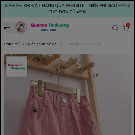
GIẢM 2% KHI ĐẶT HÀNG QUA WEBSITE - MIỄN PHÍ GIAO HÀNG
CHO ĐƠN TỪ 450K
0
Trang chủ
/
Quần short bé gái
/
Quần short kaki hồng