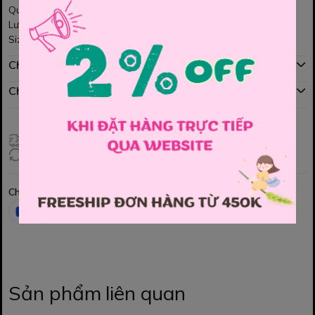
Quần short kaki mềm sụm, màu tím Pastel nhẹ nhàng
Lưng thun co giãn dễ mặc lắm ạ
Size : 160, 170
Chính sách mua hàng
Chính sách đổi hàng
Giao hàng toàn quốc
Đổi hàng 3 ngày (HCM), 7 ngày (Tỉnh)
Chia sẻ
Sản phẩm liên quan