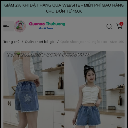
GIẢM 2% KHI ĐẶT HÀNG QUA WEBSITE - MIỄN PHÍ GIAO HÀNG
CHO ĐƠN TỪ 450K
0
Trang chủ
/
Quần short bé gái
/
Quần short jean túi ngôi sao - size 160