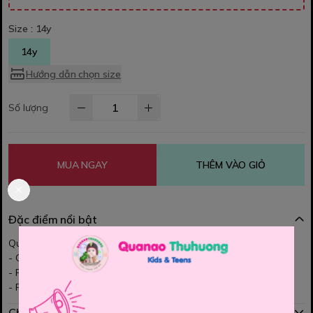
Size :
14y
14y
Hướng dẫn chọn size
Số lượng
MUA NGAY
THÊM VÀO GIỎ
Đặc điểm nổi bật
Quần Short Jean cho bé ạ
- Quần Jean Chất vải jean mềm mịn, co dãn nhẹ.
- Form quần đứng, lưng chun co giản tốt
- Phối chung với áo thun, áo sơ mi đều đẹp hết nhé các Mom
Chính sách mua hàng