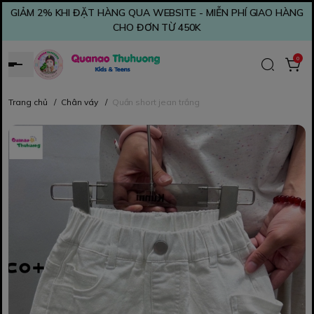
GIẢM 2% KHI ĐẶT HÀNG QUA WEBSITE - MIỄN PHÍ GIAO HÀNG
CHO ĐƠN TỪ 450K
0
Trang chủ
/
Chân váy
/
Quần short jean trắng