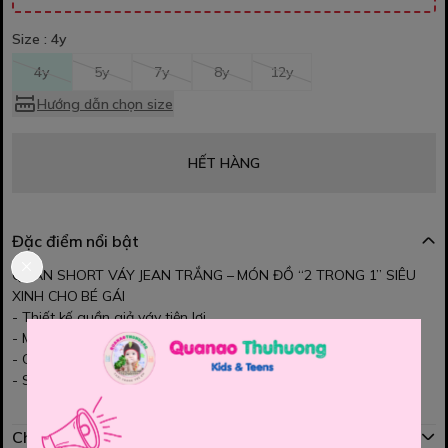
Size :
4y
4y
5y
7y
8y
12y
Hướng dẫn chọn size
HẾT HÀNG
Đặc điểm nổi bật
QUẦN SHORT VÁY JEAN TRẮNG – MÓN ĐỒ “2 TRONG 1” SIÊU
XINH CHO BÉ GÁI
- Thiết kế quần giả váy tiện lợi
- Màu trắng tinh khôi, điểm nhấn chiếc túi nhỏ được thêu số nổi
- Chất jean mềm, thoải mái
- Size: 110, 120, 130, 140, 150.
Chính sách mua hàng