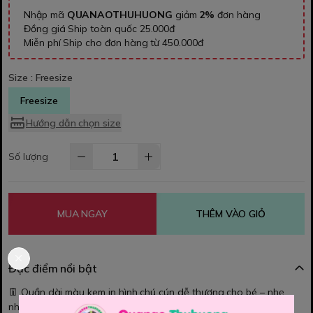
Nhập mã
QUANAOTHUHUONG
giảm
2%
đơn hàng
Đồng giá Ship toàn quốc 25.000đ
Miễn phí Ship cho đơn hàng từ 450.000đ
Size :
Freesize
Freesize
Hướng dẫn chọn size
Số lượng
MUA NGAY
THÊM VÀO GIỎ
Đặc điểm nổi bật
👖 Quần dài màu kem in hình chú cún dễ thương cho bé – nhẹ
nhàng và siêu đáng yêu! 🐶🤍