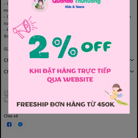
- Gam màu kem nhã nhặn, dễ phối với nhiều kiểu áo khác nhau,
mang lại vẻ ngoài tươi sáng và tinh tế.
- Chất vải mềm mịn, co giãn thoải mái, giúp bé vận động tự nhiên
suốt ngày dài.
- Họa tiết chú cún ngộ nghĩnh tạo điểm nhấn xinh xắn, cho bé
thêm phần đáng yêu và năng động! ✨👧🏻
SIZE : FREESIZE
Chính sách mua hàng
Chính sách đổi hàng
Giao hàng toàn quốc
Đổi hàng 3 ngày (HCM), 7 ngày (Tỉnh)
Chia sẻ