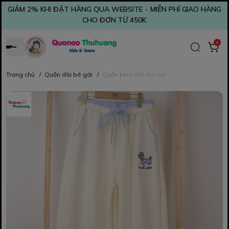
GIẢM 2% KHI ĐẶT HÀNG QUA WEBSITE - MIỄN PHÍ GIAO HÀNG
CHO ĐƠN TỪ 450K
0
Trang chủ
/
Quần dài bé gái
/
Quần kem dài chú cún