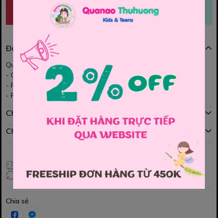
MUA NGAY
THÊM VÀO GIỎ
Đặc điểm nổi bật
Quần jean dài Baggy siêu ngâu cho bé Trai và Bé Gái
- Quần jean chất mềm mịn, co dãn nhe.
- Form quần rộng, lưng chun co giãn thoải mái cho bé
- Phối cùng với áo thun, áo kiểu đều đẹp nhé Mom.
Chính sách mua hàng
Chính sách đổi hàng
Giao hàng toàn quốc
Đổi hàng 3 ngày (HCM), 7 ngày (Tỉnh)
Chia sẻ