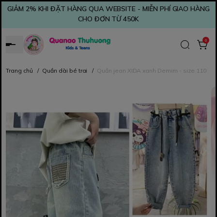
GIẢM 2% KHI ĐẶT HÀNG QUA WEBSITE - MIỄN PHÍ GIAO HÀNG
CHO ĐƠN TỪ 450K
0
Trang chủ
/
Quần dài bé trai
/
Quần jean XIDA xanh Demim - size 110