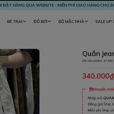
I ĐẶT HÀNG QUA WEBSITE - MIỄN PHÍ GIAO HÀNG CHO 
BÉ TRAI
ĐỒ BƠI
BỘ MẶC NHÀ
SALE UP
Quần jea
Mã sản phẩm:
47499-
340.000
Khuyến mãi 
Nhập mã
QUA
Đồng giá Ship 
Miễn phí Ship c