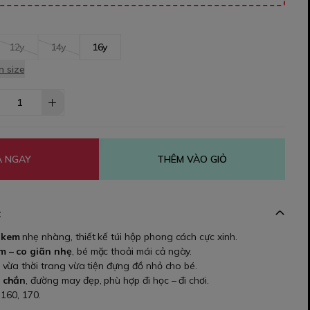
12y
14y
16y
 size
 NGAY
THÊM VÀO GIỎ
t
 kem
nhẹ nhàng, thiết kế túi hộp phong cách cực xinh.
 – co giãn nhẹ
, bé mặc thoải mái cả ngày.
vừa thời trang vừa tiện đựng đồ nhỏ cho bé.
 chắn
, đường may đẹp, phù hợp đi học – đi chơi.
 160, 170.