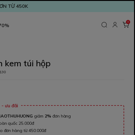
ĐƠN TỪ 450K
0
 70%
n kem túi hộp
130
₫
- ưu đãi
NAOTHUHUONG
giảm
2%
đơn hàng
toàn quốc 25.000đ
ho đơn hàng từ 450.000đ