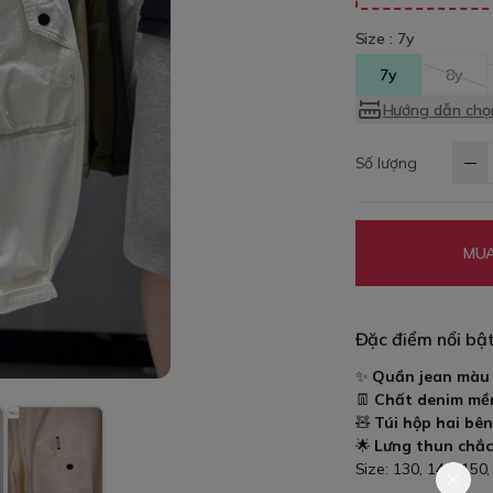
Size :
7y
7y
8y
Hướng dẫn chọn
Số lượng
MUA
Đặc điểm nổi bậ
✨
Quần jean màu
👖
Chất denim mềm
🧸
Túi hộp hai bên
🌟
Lưng thun chắc
Size: 130, 140, 150,