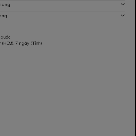
 hàng
àng
 quốc
 (HCM), 7 ngày (Tỉnh)