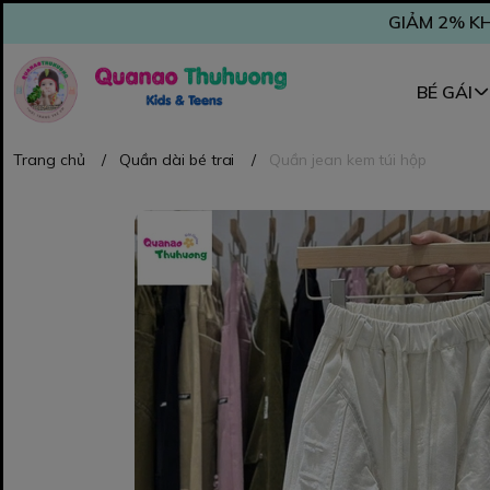
GIẢM 2% KH
BÉ GÁI
Trang chủ
/
Quần dài bé trai
/
Quần jean kem túi hộp