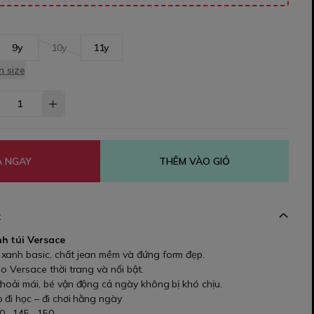
9y
10y
11y
 size
 NGAY
THÊM VÀO GIỎ
t
h túi Versace
xanh basic, chất jean mềm và đứng form đẹp.
go Versace thời trang và nổi bật.
hoải mái, bé vận động cả ngày không bị khó chịu.
 đi học – đi chơi hằng ngày
0 , 145 , 150