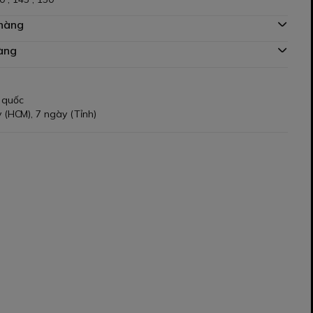
 hàng
àng
 quốc
 (HCM), 7 ngày (Tỉnh)