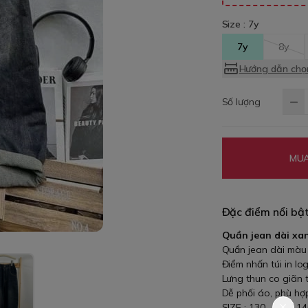
Size :
7y
7y
8y
Hướng dẫn chọn
Số lượng
MUA
Đặc điểm nổi bậ
Quần jean dài xan
Quần jean dài màu 
Điểm nhấn túi in lo
Lưng thun co giãn t
Dễ phối áo, phù hợp
SIZE : 130 , 135 , 14