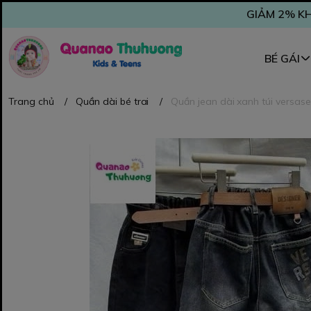
GIẢM 2% KH
BÉ GÁI
Trang chủ
/
Quần dài bé trai
/
Quần jean dài xanh túi versase