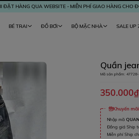
I ĐẶT HÀNG QUA WEBSITE - MIỄN PHÍ GIAO HÀNG CHO 
BÉ TRAI
ĐỒ BƠI
BỘ MẶC NHÀ
SALE UP
Quần jean
Mã sản phẩm:
47728-
350.000
Khuyến mãi 
Nhập mã
QUA
Đồng giá Ship 
Miễn phí Ship c