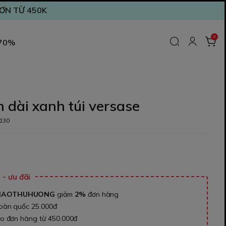
ĐƠN TỪ 450K
0
 70%
 dài xanh túi versase
130
₫
- ưu đãi
NAOTHUHUONG
giảm
2%
đơn hàng
toàn quốc 25.000đ
ho đơn hàng từ 450.000đ