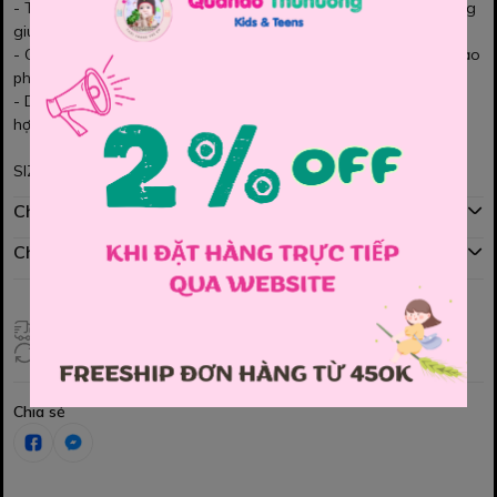
- Thiết kế caro phối tông nâu xám hiện đại, form dài chuẩn dáng
giúp bé trông cao và gọn gàng hơn 🌿
- Chất vải mềm, dày dặn vừa phải – bé mặc đi học, đi chơi hay dạo
phố đều thoải mái 👌
- Dễ phối với áo sơ mi, áo len hay áo thun đều cực kỳ sang và
hợp trend 🧥✨
SIZE : 120 , 130 , 140 , 150 , 160
Chính sách mua hàng
Chính sách đổi hàng
Giao hàng toàn quốc
Đổi hàng 3 ngày (HCM), 7 ngày (Tỉnh)
Chia sẻ