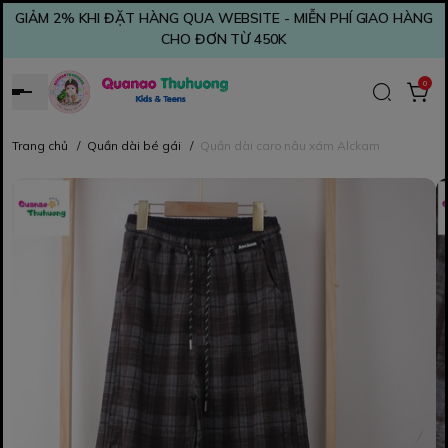
GIẢM 2% KHI ĐẶT HÀNG QUA WEBSITE - MIỄN PHÍ GIAO HÀNG
CHO ĐƠN TỪ 450K
0
Trang chủ
/
Quần dài bé gái
/
Quần dài caro nâu xám Alckam