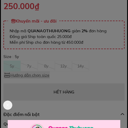
250.000₫
Khuyến mãi - ưu đãi
Nhập mã
QUANAOTHUHUONG
giảm
2%
đơn hàng
Đồng giá Ship toàn quốc 25.000đ
Miễn phí Ship cho đơn hàng từ 450.000đ
Size :
5y
5y
7y
8y
12y
14y
Hướng dẫn chọn size
HẾT HÀNG
Đặc điểm nổi bật
Quần dài caro nâu xám Alckam
– 💫