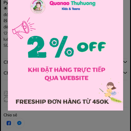
Pyjama caro xanh lá
– Bộ đồ ngủ tươi mát cho bé yêu 🌿
🌟 Họa tiết caro xanh lá trẻ trung, mang lại cảm giác dễ chịu và
đáng yêu.
🧸 Chất vải mềm mịn, thấm hút tốt, cho bé thoải mái cả ngày lẫn
đêm.
👕 Thiết kế tay dài – quần dài chuẩn form, giúp bé ngủ ngon và
luôn gọn gàng, xinh xắn. ✨
SIZE : 100 , 110 , 120 , 130 , 140 , 150 , 160 , 170
Chính sách mua hàng
Chính sách đổi hàng
Giao hàng toàn quốc
Đổi hàng 3 ngày (HCM), 7 ngày (Tỉnh)
Chia sẻ