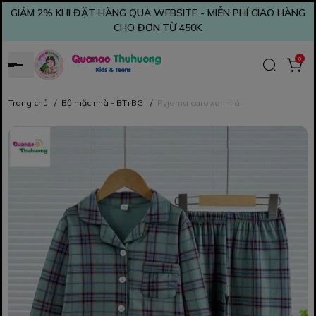
GIẢM 2% KHI ĐẶT HÀNG QUA WEBSITE - MIỄN PHÍ GIAO HÀNG
CHO ĐƠN TỪ 450K
0
Trang chủ
/
Bộ mặc nhà - BT+BG
/
Pyjama caro xanh lá