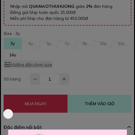
Nhập mã
QUANAOTHUHUONG
giảm
2%
đơn hàng
Đồng giá Ship toàn quốc 25.000đ
Miễn phí Ship cho đơn hàng từ 450.000đ
Size :
3y
3y
4y
5y
7y
8y
10y
12y
14y
Hướng dẫn chọn size
Số lượng
MUA NGAY
THÊM VÀO GIỎ
Đặc điểm nổi bật