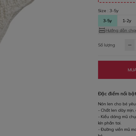
Size :
3-5y
3-5y
1-2y
Hướng dẫn chọn
Số lượng
MUA
Đặc điểm nổi bậ
Nón len cho bé yêu
- Chất len dày mịn,
- Kiểu dáng mũ chụ
kín phần tai.
- Đường viền mũ may
bé. -