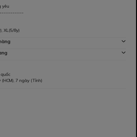
g yêu
-------------
), XL(5/8y)
 hàng
àng
 quốc
 (HCM), 7 ngày (Tỉnh)