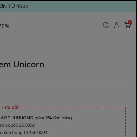
ĐƠN TỪ 450K
0
 70%
kem Unicorn
₫
- ưu đãi
NAOTHUHUONG
giảm
2%
đơn hàng
toàn quốc 25.000đ
ho đơn hàng từ 450.000đ