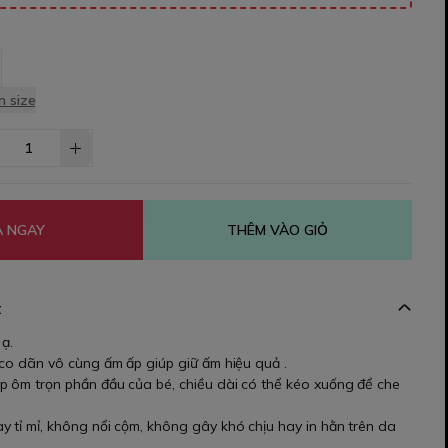
 size
 NGAY
THÊM VÀO GIỎ
t
 ạ.
 co dãn vô cùng ấm ấp giúp giữ ấm hiệu quả .
p ôm trọn phần đầu của bé, chiều dài có thể kéo xuống để che
 tỉ mỉ, không nổi cộm, không gây khó chịu hay in hằn trên da