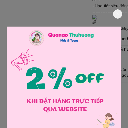
- Họa tiết siêu đán
---------------------
Size: M(1/2y), L(3/5y
Chính sách mua
Chính sách đổi h
Giao hàng toàn
Đổi hàng 3 ngày
Chia sẻ