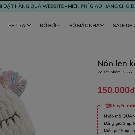
I ĐẶT HÀNG QUA WEBSITE - MIỄN PHÍ GIAO HÀNG CHO 
BÉ TRAI
ĐỒ BƠI
BỘ MẶC NHÀ
SALE UP
Nón len 
Mã sản phẩm:
N566L
150.000
Khuyến mãi 
Nhập mã
QUA
Đồng giá Ship 
Miễn phí Ship c