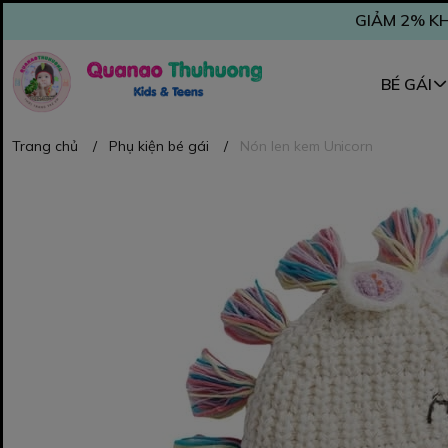
GIẢM 2% KH
BÉ GÁI
Trang chủ
/
Phụ kiện bé gái
/
Nón len kem Unicorn