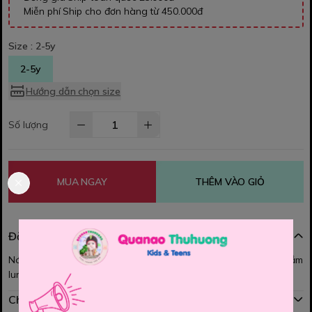
Miễn phí Ship cho đơn hàng từ 450.000đ
Size :
2-5y
2-5y
Hướng dẫn chọn size
Số lượng
MUA NGAY
THÊM VÀO GIỎ
Đặc điểm nổi bật
Nón cối cho bé iu mang đi học , đi chơi , hay đi biển đều xinh iu lắm
lun ạ.
Chính sách mua hàng