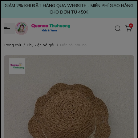
GIẢM 2% KHI ĐẶT HÀNG QUA WEBSITE - MIỄN PHÍ GIAO HÀNG
CHO ĐƠN TỪ 450K
0
Trang chủ
/
Phụ kiện bé gái
/
Nón cói nâu nơ