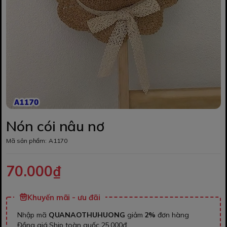
Nón cói nâu nơ
Mã sản phẩm:
A1170
70.000₫
Khuyến mãi - ưu đãi
Nhập mã
QUANAOTHUHUONG
giảm
2%
đơn hàng
Đồng giá Ship toàn quốc 25.000đ