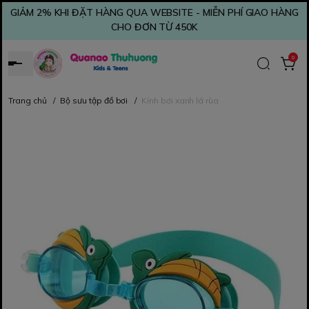
GIẢM 2% KHI ĐẶT HÀNG QUA WEBSITE - MIỄN PHÍ GIAO HÀNG
CHO ĐƠN TỪ 450K
0
Trang chủ
/
Bộ sưu tập đồ bơi
/
Kính bơi xanh lá rùa