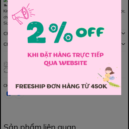
Kính có đệm viền 2 mắt mềm, độ dài dây đeo có thể thay đổi được,
chất cao su mềm không gây đau cho viền mắt bé ạ
Size: Cho bé từ 2-8 tuổi ạ
Chính sách mua hàng
Chính sách đổi hàng
Giao hàng toàn quốc
Đổi hàng 3 ngày (HCM), 7 ngày (Tỉnh)
Chia sẻ
Sản phẩm liên quan