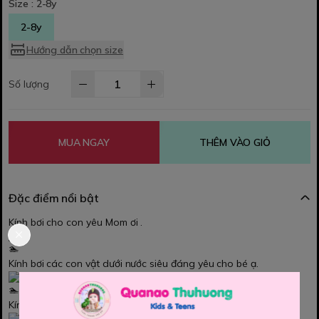
Size :
2-8y
2-8y
Hướng dẫn chọn size
Số lượng
MUA NGAY
THÊM VÀO GIỎ
Đặc điểm nổi bật
Kính bơi cho con yêu Mom ơi .
Kính bơi các con vật dưới nước siêu đáng yêu cho bé ạ.
Kính in hình dễ thương ,hình ảnh sắc sảo đáng yêu....