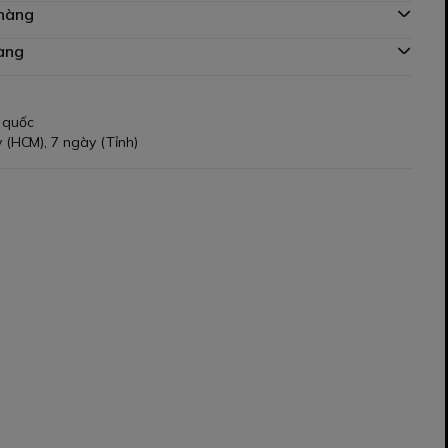
 hàng
àng
 quốc
 (HCM), 7 ngày (Tỉnh)