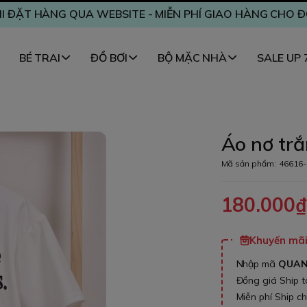
I ĐẶT HÀNG QUA WEBSITE - MIỄN PHÍ GIAO HÀNG CHO 
BÉ TRAI
ĐỒ BƠI
BỘ MẶC NHÀ
SALE UP
Áo nơ trắ
Mã sản phẩm:
46616-
180.000
Khuyến mãi 
Nhập mã
QUA
Đồng giá Ship 
Miễn phí Ship c