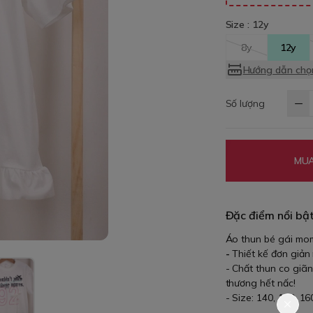
Size :
12y
8y
12y
Hướng dẫn chọn
Số lượng
MUA
Đặc điểm nổi bậ
Áo thun bé gái mom
-
Thiết kế đơn giản
- Chất thun co giãn
thương hết nấc!
- Size: 140, 150, 16