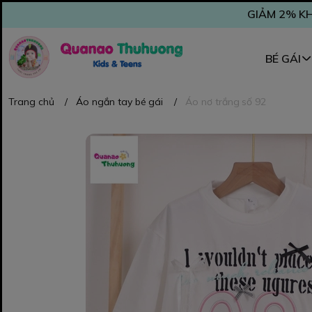
GIẢM 2% KH
BÉ GÁI
Trang chủ
/
Áo ngắn tay bé gái
/
Áo nơ trắng số 92