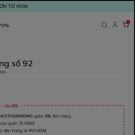
ĐƠN TỪ 450K
0
 70%
ng số 92
150
₫
- ưu đãi
NAOTHUHUONG
giảm
2%
đơn hàng
toàn quốc 25.000đ
ho đơn hàng từ 450.000đ