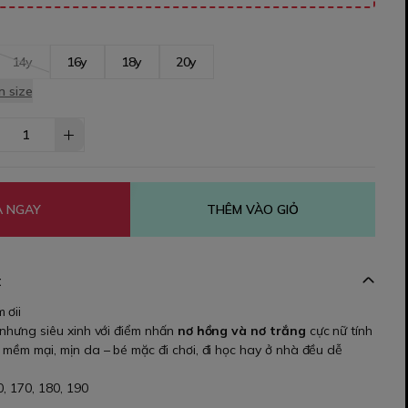
14y
16y
18y
20y
 size
 NGAY
THÊM VÀO GIỎ
t
 ơii
 nhưng siêu xinh với điểm nhấn
nơ hồng và nơ trắng
cực nữ tính
 mềm mại, mịn da – bé mặc đi chơi, đi học hay ở nhà đều dễ
0, 170, 180, 190