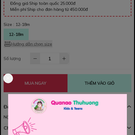
Đồng giá Ship toàn quốc 25.000đ
Miễn phí Ship cho đơn hàng từ 450.000đ
Size :
12-18m
12-18m
Hướng dẫn chọn size
Số lượng
MUA NGAY
THÊM VÀO GIỎ
Đặc điểm nổi bật
Nội dung đang được cập nhật
Chính sách mua hàng