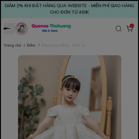
GIẢM 2% KHI ĐẶT HÀNG QUA WEBSITE - MIỄN PHÍ GIAO HÀNG
CHO ĐƠN TỪ 450K
0
Trang chủ
/
Đầm
/
Đầm June trắng - Size 1y