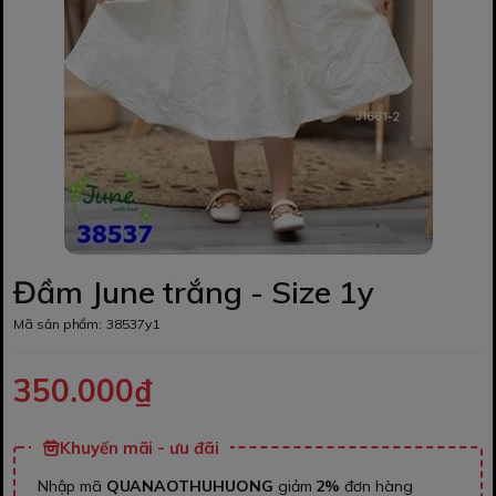
Đầm June trắng - Size 1y
Mã sản phẩm:
38537y1
350.000₫
Khuyến mãi - ưu đãi
Nhập mã
QUANAOTHUHUONG
giảm
2%
đơn hàng