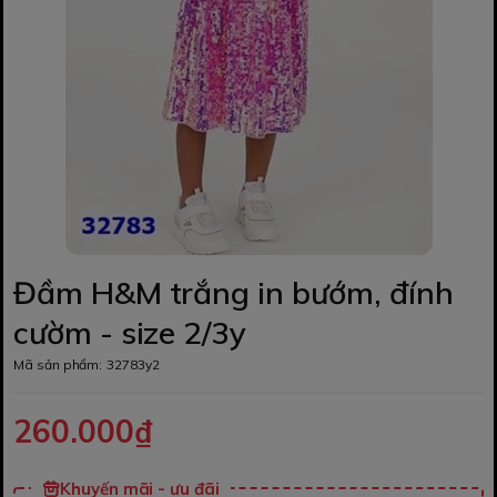
Đầm H&M trắng in bướm, đính
cườm - size 2/3y
Mã sản phẩm:
32783y2
260.000₫
Khuyến mãi - ưu đãi