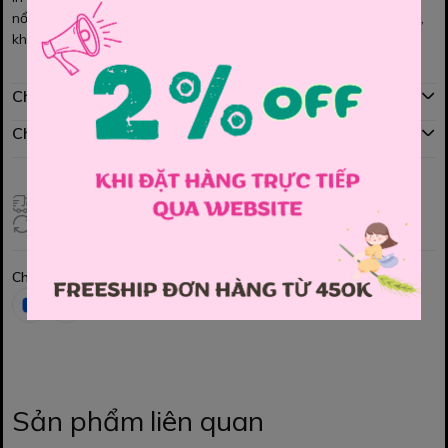
nổi bật bên trong lót vài cotton, không gây cảm giác dính ngứa,
khó chịu cho bé. Bé mặc rất iu Mom nhé !!!
Chính sách mua hàng
Chính sách đổi hàng
Giao hàng toàn quốc
Đổi hàng 3 ngày (HCM), 7 ngày (Tỉnh)
Chia sẻ
Sản phẩm liên quan