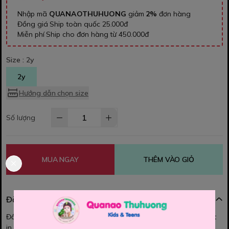
Nhập mã
QUANAOTHUHUONG
giảm
2%
đơn hàng
Đồng giá Ship toàn quốc 25.000đ
Miễn phí Ship cho đơn hàng từ 450.000đ
Size :
2y
2y
Hướng dẫn chọn size
Số lượng
MUA NGAY
THÊM VÀO GIỎ
Đặc điểm nổi bật
Đầm H&M , phần áo chất thun cotton mềm mát, co dãn, họa tiết
in hình xinh xắn, phần chân váy kết cườm 100%,cực lấp lánh và