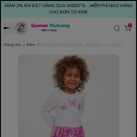
GIẢM 2% KHI ĐẶT HÀNG QUA WEBSITE - MIỄN PHÍ GIAO HÀNG
CHO ĐƠN TỪ 450K
0
Trang chủ
/
Đầm
/
Đầm H&M trắng in bướm, đính cườm - size 2/3y