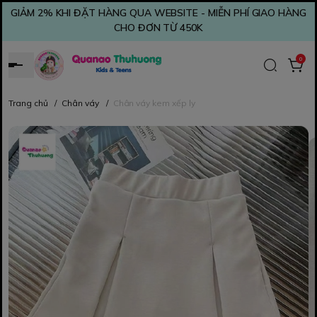
GIẢM 2% KHI ĐẶT HÀNG QUA WEBSITE - MIỄN PHÍ GIAO HÀNG
CHO ĐƠN TỪ 450K
0
Trang chủ
/
Chân váy
/
Chân váy kem xếp ly