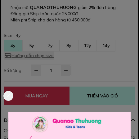
Nhập mã
QUANAOTHUHUONG
giảm
2%
đơn hàng
Đồng giá Ship toàn quốc 25.000đ
Miễn phí Ship cho đơn hàng từ 450.000đ
Size :
4y
4y
5y
7y
8y
12y
14y
Hướng dẫn chọn size
Số lượng
MUA NGAY
THÊM VÀO GIỎ
Đặc điểm nổi bật
Chân váy xếp ly Uniqlo - Mẫu mới nhất năm 2025 ạ Chân váy có
quần và rút điều chỉnh dễ mặc. Chất thun 2 da dày dặn, mặc đứng