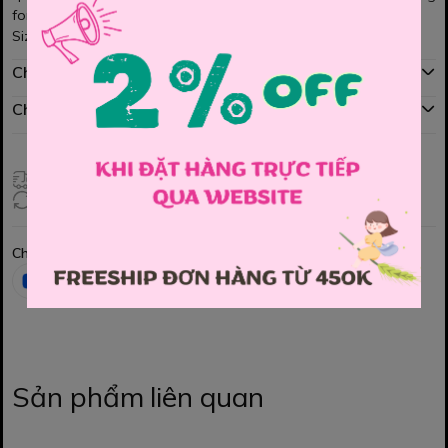
form xinh lắm nha cả nhà ơi
Size : 110, 120, 130, 140, 150, 160
Chính sách mua hàng
Chính sách đổi hàng
Giao hàng toàn quốc
Đổi hàng 3 ngày (HCM), 7 ngày (Tỉnh)
Chia sẻ
Sản phẩm liên quan