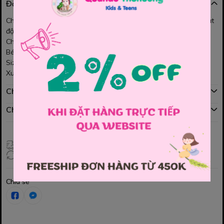
Đặc điểm nổi bật
Chân váy xòe đính nơ hot nhất năm! Kèm quần bé thoải mái hoạt
động Siêu dễ kết hợp đồ - gì cũng xinh yêu hết nấc luôn.
Chất vải mềm mịn xịn sò. Ưng lắm ạ.
Bé iu phối cùng áo kiểu thì xinh lắm lun đấy ạ.
Size 120, 130, 140, 150, 160 (Cho bé 18-35ki)
Xuất xứ: Việt nam
Chính sách mua hàng
Chính sách đổi hàng
Giao hàng toàn quốc
Đổi hàng 3 ngày (HCM), 7 ngày (Tỉnh)
Chia sẻ