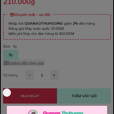
210.000₫
Khuyến mãi - ưu đãi
Nhập mã
QUANAOTHUHUONG
giảm
2%
đơn hàng
Đồng giá Ship toàn quốc 25.000đ
Miễn phí Ship cho đơn hàng từ 450.000đ
Size :
5y
5y
Hướng dẫn chọn size
Số lượng
MUA NGAY
THÊM VÀO GIỎ