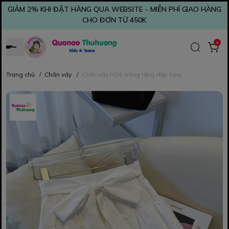
GIẢM 2% KHI ĐẶT HÀNG QUA WEBSITE - MIỄN PHÍ GIAO HÀNG
CHO ĐƠN TỪ 450K
0
Trang chủ
/
Chân váy
/
Chân váy HDS trắng tầng dập hoa