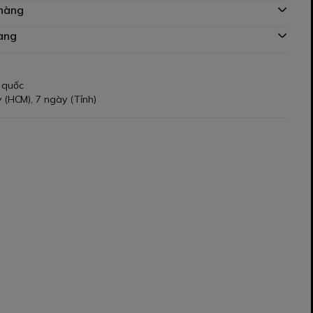
 hàng
àng
 quốc
 (HCM), 7 ngày (Tỉnh)