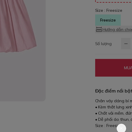
Size :
Freesize
Freesize
Hướng dẫn chọn
Số lượng
MUA
Đặc điểm nổi bậ
Chân váy dáng bí 
• Kèm thắt lưng xin
• Chất vải mềm, đứ
• Dễ phối áo thun, 
Size : Freesize