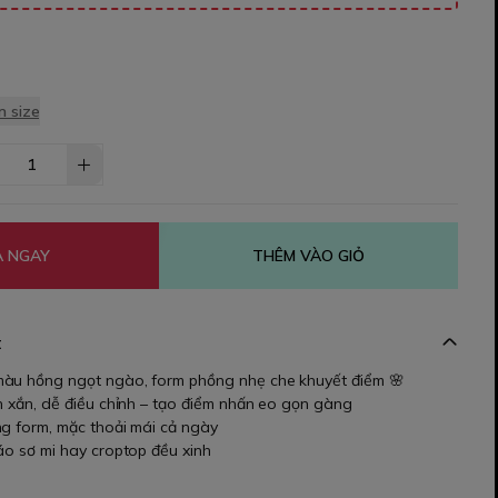
 size
 NGAY
THÊM VÀO GIỎ
t
màu hồng ngọt ngào, form phồng nhẹ che khuyết điểm 🌸
h xắn, dễ điều chỉnh – tạo điểm nhấn eo gọn gàng
ng form, mặc thoải mái cả ngày
áo sơ mi hay croptop đều xinh