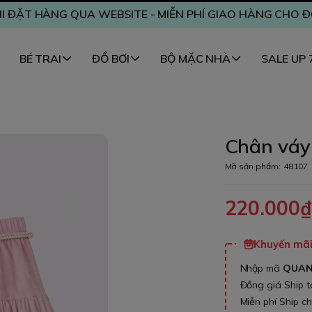
I ĐẶT HÀNG QUA WEBSITE - MIỄN PHÍ GIAO HÀNG CHO 
BÉ TRAI
ĐỒ BƠI
BỘ MẶC NHÀ
SALE UP
Chân váy 
Mã sản phẩm:
48107
220.000
Khuyến mãi 
Nhập mã
QUA
Đồng giá Ship 
Miễn phí Ship c