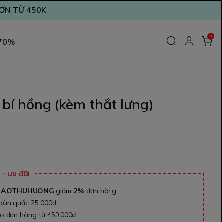
ĐƠN TỪ 450K
0
 70%
bí hồng (kèm thắt lưng)
₫
- ưu đãi
NAOTHUHUONG
giảm
2%
đơn hàng
toàn quốc 25.000đ
ho đơn hàng từ 450.000đ