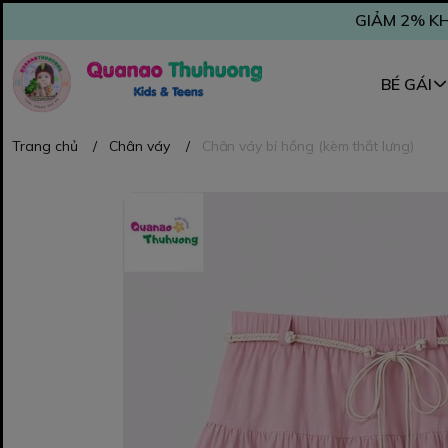
GIẢM 2% KH
BÉ GÁI
Trang chủ
/
Chân váy
/
Chân váy bí hồng (kèm thắt lưng)