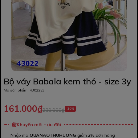
Bộ váy Babala kem thỏ - size 3y
Mã sản phẩm:
43022y3
161.000₫
-30%
230.000₫
Khuyến mãi - ưu đãi
Nhập mã
QUANAOTHUHUONG
giảm
2%
đơn hàng