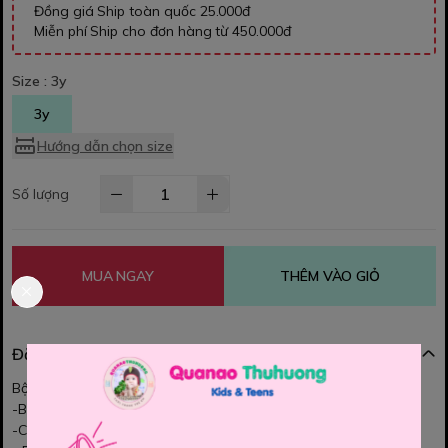
Đồng giá Ship toàn quốc 25.000đ
Miễn phí Ship cho đơn hàng từ 450.000đ
Size :
3y
3y
Hướng dẫn chọn size
Số lượng
MUA NGAY
THÊM VÀO GIỎ
Đặc điểm nổi bật
Bộ váy Babala thun cho bé gái.
-Bộ chất thun cá sâu mềm nhẹ, siêu xinh.
-Cả set chất đẹp quá ạ, bé mặc rất thoải mái ạ.