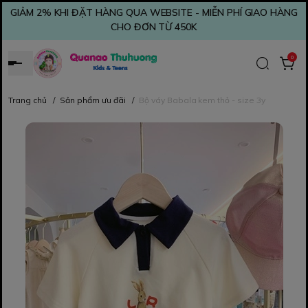
GIẢM 2% KHI ĐẶT HÀNG QUA WEBSITE - MIỄN PHÍ GIAO HÀNG
CHO ĐƠN TỪ 450K
0
Trang chủ
/
Sản phẩm ưu đãi
/
Bộ váy Babala kem thỏ - size 3y