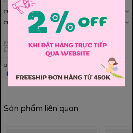
- Bé iu mặc rất cá tính mà còn rất phong cách năng động nữa ạ
Chính sách mua hàng
Chính sách đổi hàng
Giao hàng toàn quốc
Đổi hàng 3 ngày (HCM), 7 ngày (Tỉnh)
Chia sẻ
Sản phẩm liên quan