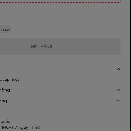
 size
HẾT HÀNG
t
c cập nhật
 hàng
àng
 quốc
 (HCM), 7 ngày (Tỉnh)