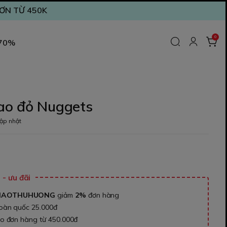
ĐƠN TỪ 450K
0
 70%
hao đỏ Nuggets
ập nhật
₫
- ưu đãi
NAOTHUHUONG
giảm
2%
đơn hàng
toàn quốc 25.000đ
ho đơn hàng từ 450.000đ