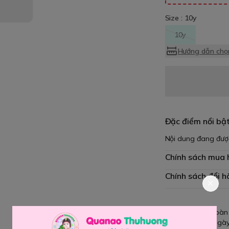
Size :
10y
10y
Hướng dẫn chọn
Đặc điểm nổi bậ
Nội dung đang đượ
Chính sách mua
Chính sách đổi h
Giao hàng toàn
Đổi hàng 3 ngày