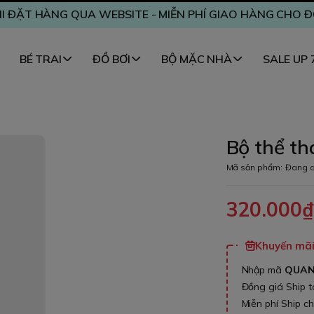
I ĐẶT HÀNG QUA WEBSITE - MIỄN PHÍ GIAO HÀNG CHO 
BÉ TRAI
ĐỒ BƠI
BỘ MẶC NHÀ
SALE UP
Bộ thể t
Mã sản phẩm:
Đang c
320.000
Khuyến mãi 
Nhập mã
QUA
Đồng giá Ship 
Miễn phí Ship c