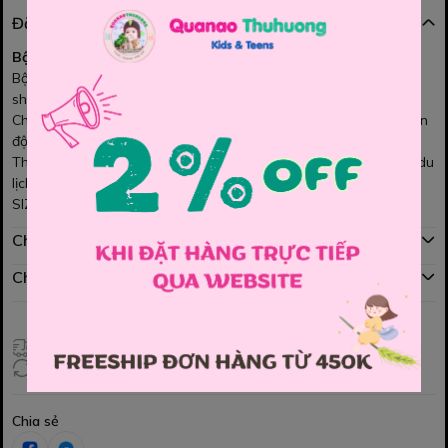
Đặc điểm nổi bật
Bộ short vàng VOGUE 💛
Bộ gồm áo thun vàng in chữ
VOGUE
thời trang, phối cùng quần
short đồng màu năng động
Chất vải mềm mịn, thấm hút tốt, mặc mát và thoải mái cho bé vận
động cả ngày
Thiết kế trẻ trung, cá tính, phù hợp cho bé đi chơi, dạo phố hay du
lịch ☀️✨
SIZE : 120 , 130 , 140 , 150 , 160
Chính sách mua hàng
Chính sách đổi hàng
Giao hàng toàn quốc
Đổi hàng 3 ngày (HCM), 7 ngày (Tỉnh)
Chia sẻ