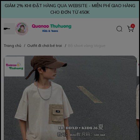
GIẢM 2% KHI ĐẶT HÀNG QUA WEBSITE - MIỄN PHÍ GIAO HÀNG
CHO ĐƠN TỪ 450K
0
Trang chủ
/
Outfit đi chơi bé trai
/
Bộ short vàng Vogue