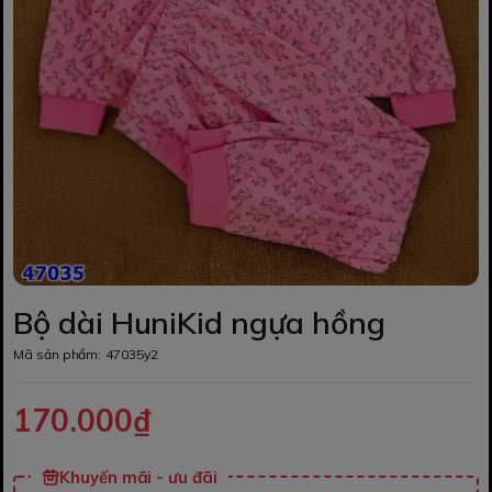
Bộ dài HuniKid ngựa hồng
Mã sản phẩm:
47035y2
170.000₫
Khuyến mãi - ưu đãi