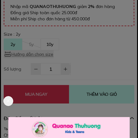
Nhập mã
QUANAOTHUHUONG
giảm
2%
đơn hàng
Đồng giá Ship toàn quốc 25.000đ
Miễn phí Ship cho đơn hàng từ 450.000đ
Size :
2y
2y
5y
10y
Hướng dẫn chọn size
Số lượng
MUA NGAY
THÊM VÀO GIỎ
Đặc điểm nổi bật
🦄
Bộ dài HuniKiel ngựa hồng
🦄
Chất vải cotton , mềm mịn, thoáng khí