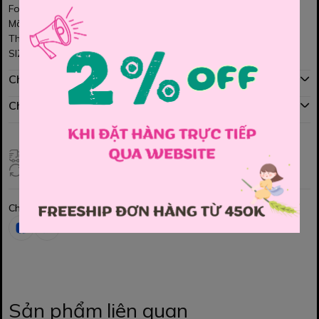
Form dáng dài tay – dài quần, viền bo ôm gọn
Màu hồng ngọt ngào với họa tiết ngựa dễ thương 💕
Thích hợp cho bé mặc ngủ, ở nhà hay đi chơi
SIZE : 2y , 5y , 10y
Chính sách mua hàng
Chính sách đổi hàng
Giao hàng toàn quốc
Đổi hàng 3 ngày (HCM), 7 ngày (Tỉnh)
Chia sẻ
Sản phẩm liên quan