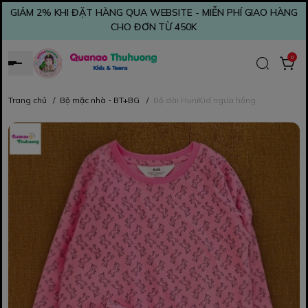
GIẢM 2% KHI ĐẶT HÀNG QUA WEBSITE - MIỄN PHÍ GIAO HÀNG
CHO ĐƠN TỪ 450K
0
Trang chủ
/
Bộ mặc nhà - BT+BG
/
Bộ dài HuniKid ngựa hồng