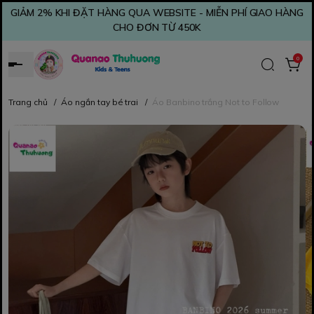
GIẢM 2% KHI ĐẶT HÀNG QUA WEBSITE - MIỄN PHÍ GIAO HÀNG
CHO ĐƠN TỪ 450K
0
Trang chủ
/
Áo ngắn tay bé trai
/
Áo Banbino trắng Not to Follow