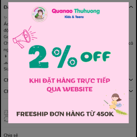
Đặc điểm nổi bật
✨
Áo Banbino trắng “Not to Follow” – Bé trai
Áo thun trắng in chữ
Not to Follow
cá tính, phong cách năng
động 😎
Gam trắng dễ phối quần jean, kaki hay short đều đẹp
Chất vải mềm mịn, thoáng mát, thấm hút mồ hôi tốt cho bé mặc cả
ngày
👦 Phù hợp đi học, đi chơi, dạo phố
🧢 Phong cách khỏe khoắn – hiện đại, chuẩn gu bé trai
Size : 120 , 130 , 140 , 150 , 160 , 170
Chính sách mua hàng
Chính sách đổi hàng
Giao hàng toàn quốc
Đổi hàng 3 ngày (HCM), 7 ngày (Tỉnh)
Chia sẻ