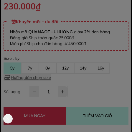
230.000₫
Khuyến mãi - ưu đãi
Nhập mã
QUANAOTHUHUONG
giảm
2%
đơn hàng
Đồng giá Ship toàn quốc 25.000đ
Miễn phí Ship cho đơn hàng từ 450.000đ
Size :
5y
5y
7y
8y
12y
14y
16y
Hướng dẫn chọn size
Số lượng
MUA NGAY
THÊM VÀO GIỎ