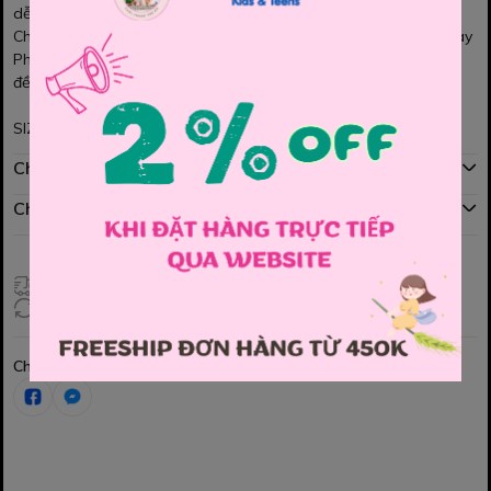
dễ thương
Chất thun mềm mịn, thoáng nhẹ, bé mặc êm và thoải mái cả ngày
Phom áo gọn gàng, dễ phối đồ, diện đi chơi Noel hay chụp hình
đều nổi bật và cực xinh ❄️
SIZE : 90 , 100 , 110 , 120 , 130
Chính sách mua hàng
Chính sách đổi hàng
Giao hàng toàn quốc
Đổi hàng 3 ngày (HCM), 7 ngày (Tỉnh)
Chia sẻ