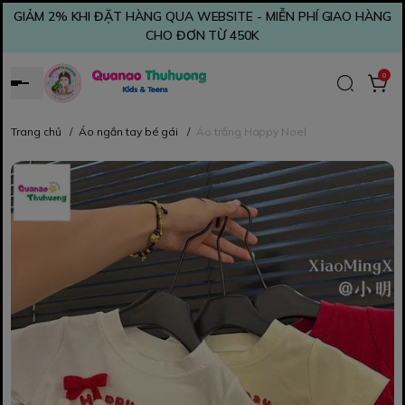
GIẢM 2% KHI ĐẶT HÀNG QUA WEBSITE - MIỄN PHÍ GIAO HÀNG
CHO ĐƠN TỪ 450K
0
Trang chủ
/
Áo ngắn tay bé gái
/
Áo trắng Happy Noel