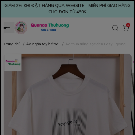
GIẢM 2% KHI ĐẶT HÀNG QUA WEBSITE - MIỄN PHÍ GIAO HÀNG
CHO ĐƠN TỪ 450K
0
Trang chủ
/
Áo ngắn tay bé trai
/
Áo thun trắng sọc đen Easy - going