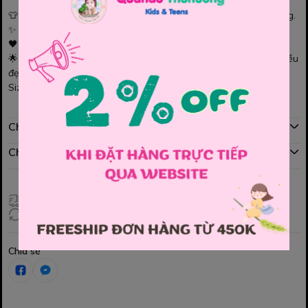
👕
Áo thun trắng sọc đen
basic hiện đại, bé mặc cực dễ thương.
✨ Chất thun mềm mịn, co giãn tốt, thoải mái suốt ngày dài.
🖤 Chữ
Easy-going
in trước ngực tạo điểm nhấn cá tính.
🌟 Dễ phối quần jean, short, chân váy… diện đi chơi hay đi học đều
đẹp.
Size: 120, 130, 140, 150, 160.
Chính sách mua hàng
Chính sách đổi hàng
Giao hàng toàn quốc
Đổi hàng 3 ngày (HCM), 7 ngày (Tỉnh)
Chia sẻ