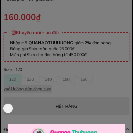
160.000₫
Khuyến mãi - ưu đãi
Nhập mã
QUANAOTHUHUONG
giảm
2%
đơn hàng
Đồng giá Ship toàn quốc 25.000đ
Miễn phí Ship cho đơn hàng từ 450.000đ
Size :
120
120
130
140
150
160
Hướng dẫn chọn size
HẾT HÀNG
Đặc điểm nổi bật