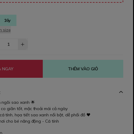
16y
 size
 NGAY
THÊM VÀO GIỎ
t
 ngôi sao xanh 🌟
 co giãn tốt, mặc thoải mái cả ngày
tính, họa tiết sao xanh nổi bật, dễ phối đồ 🖤
chơi cho bé năng động - Cá tính
70