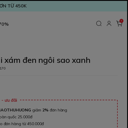
ĐƠN TỪ 450K
0
 70%
i xám đen ngôi sao xanh
170
₫
- ưu đãi
NAOTHUHUONG
giảm
2%
đơn hàng
toàn quốc 25.000đ
ho đơn hàng từ 450.000đ