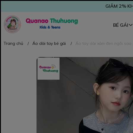
GIẢM 2% KH
BÉ GÁI
Trang chủ
/
Áo dài tay bé gái
/
Áo tay dài xám đen ngôi sao