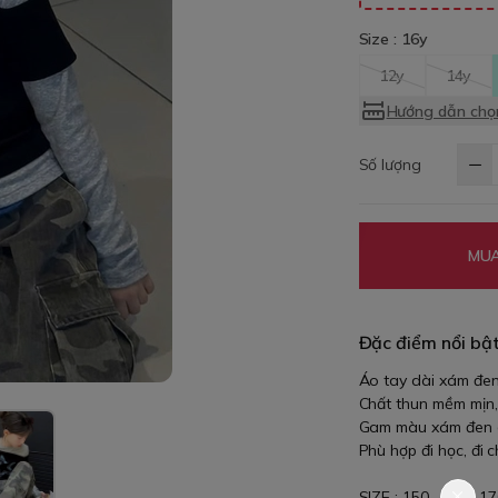
Size :
16y
12y
14y
Hướng dẫn chọn
Số lượng
MUA
Đặc điểm nổi bậ
Áo tay dài xám đen
Chất thun mềm mịn,
Gam màu xám đen cá 
Phù hợp đi học, đi 
SIZE : 150 , 160 , 1