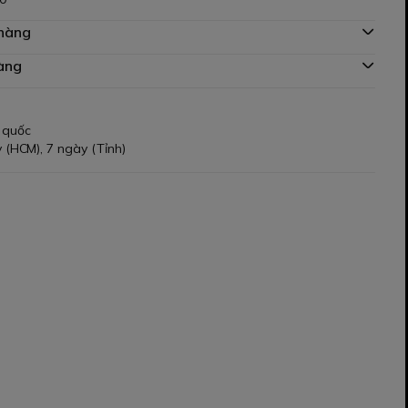
 hàng
àng
 quốc
 (HCM), 7 ngày (Tỉnh)