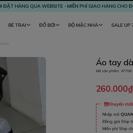
I ĐẶT HÀNG QUA WEBSITE - MIỄN PHÍ GIAO HÀNG CHO 
BÉ TRAI
ĐỒ BƠI
BỘ MẶC NHÀ
SALE UP
 xanh
Áo tay dà
Mã sản phẩm:
47758-
260.000
Khuyến mãi 
Nhập mã
QUA
Đồng giá Ship 
Miễn phí Ship c