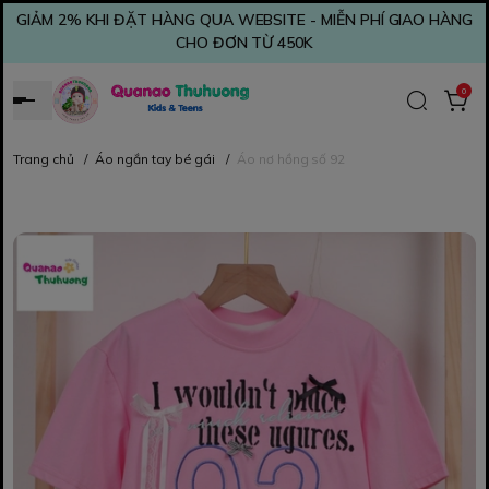
GIẢM 2% KHI ĐẶT HÀNG QUA WEBSITE - MIỄN PHÍ GIAO HÀNG
CHO ĐƠN TỪ 450K
0
Trang chủ
/
Áo ngắn tay bé gái
/
Áo nơ hồng số 92