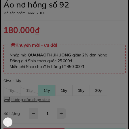
Áo nơ hồng số 92
Mã sản phẩm:
46615-160
180.000₫
Khuyến mãi - ưu đãi
Nhập mã
QUANAOTHUHUONG
giảm
2%
đơn hàng
Đồng giá Ship toàn quốc 25.000đ
Miễn phí Ship cho đơn hàng từ 450.000đ
Size :
14y
8y
12y
14y
16y
18y
20y
Hướng dẫn chọn size
Số lượng