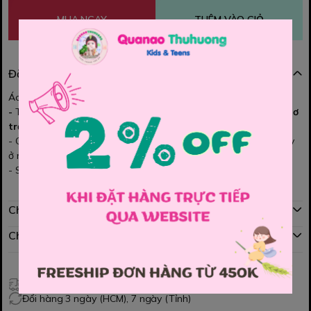
MUA NGAY
THÊM VÀO GIỎ
Đặc điểm nổi bật
Áo thun bé gái mom ơii
-
Thiết kế đơn giản nhưng siêu xinh với điểm nhấn
nơ hồng và nơ
trắng
cực nữ tính
- Chất thun co giãn mềm mại, mịn da – bé mặc đi chơi, đi học hay
ở nhà đều dễ thương hết nấc!
- Size: 140, 150, 160, 170, 180, 190
Chính sách mua hàng
Chính sách đổi hàng
Giao hàng toàn quốc
Đổi hàng 3 ngày (HCM), 7 ngày (Tỉnh)