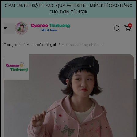
GIẢM 2% KHI ĐẶT HÀNG QUA WEBSITE - MIỄN PHÍ GIAO HÀNG
CHO ĐƠN TỪ 450K
0
Trang chủ
/
Áo khoác bé gái
/
Áo khoác hồng nhiều nơ