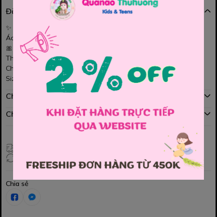
Đặc điểm nổi bật
✨
Áo khoác hồng nhiều nơ
Áo khoác màu hồng ngọt ngào, điểm nhiều nơ xinh xắn cực yêu
🎀
Thiết kế đáng yêu, dễ phối váy hay quần cho bé
Chất vải mềm mại, giữ ấm vừa phải, bé mặc thoải mái không bí
Size : 120 , 130 , 140 , 150 , 160
Chính sách mua hàng
Chính sách đổi hàng
Giao hàng toàn quốc
Đổi hàng 3 ngày (HCM), 7 ngày (Tỉnh)
Chia sẻ