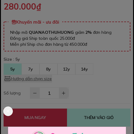
280.000₫
Khuyến mãi - ưu đãi
Nhập mã
QUANAOTHUHUONG
giảm
2%
đơn hàng
Đồng giá Ship toàn quốc 25.000đ
Miễn phí Ship cho đơn hàng từ 450.000đ
Size :
5y
5y
7y
8y
12y
14y
Hướng dẫn chọn size
Số lượng
MUA NGAY
THÊM VÀO GIỎ