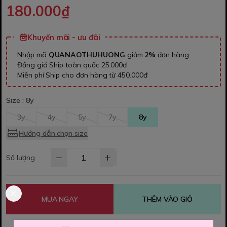
180.000₫
Khuyến mãi - ưu đãi
Nhập mã
QUANAOTHUHUONG
giảm
2%
đơn hàng
Đồng giá Ship toàn quốc 25.000đ
Miễn phí Ship cho đơn hàng từ 450.000đ
Size :
8y
3y
4y
5y
7y
8y
Hướng dẫn chọn size
Số lượng
MUA NGAY
THÊM VÀO GIỎ