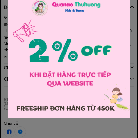
Đặc điểm nổi bật
✨ Áo khoác gió siêu nhẹ cho bé trai – thoải mái, năng động
mỗi ngày ✨
Thiết kế năng động, chất vải gió mềm mịn, nhẹ tênh giúp bé thoải
mái vui chơi.
Mặc đi học, đi chơi hay du lịch đều cực tiện – chống gió, chống bụi
nhẹ, bé mặc là mê 💙
Size: 3y, 4y, 5y, 7y, 8y.
Chính sách mua hàng
Chính sách đổi hàng
Giao hàng toàn quốc
Đổi hàng 3 ngày (HCM), 7 ngày (Tỉnh)
Chia sẻ