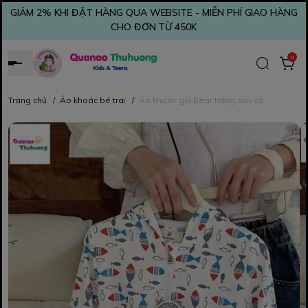
GIẢM 2% KHI ĐẶT HÀNG QUA WEBSITE - MIỄN PHÍ GIAO HÀNG
CHO ĐƠN TỪ 450K
0
Trang chủ
/
Áo khoác bé trai
/
Áo khoác gió Bear trắng con cá