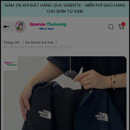
GIẢM 2% KHI ĐẶT HÀNG QUA WEBSITE - MIỄN PHÍ GIAO HÀNG
CHO ĐƠN TỪ 450K
0
Trang chủ
/
Áo khoác bé trai
/
Áo khoác dù 2 mặt xanh The NROUT Kids