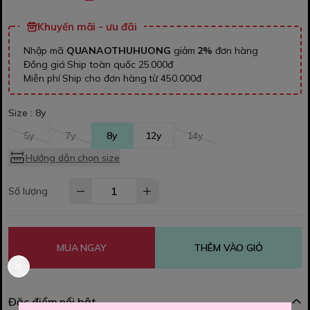
Khuyến mãi - ưu đãi
Nhập mã
QUANAOTHUHUONG
giảm
2%
đơn hàng
Đồng giá Ship toàn quốc 25.000đ
Miễn phí Ship cho đơn hàng từ 450.000đ
Size :
8y
5y
7y
8y
12y
14y
Hướng dẫn chọn size
Số lượng
MUA NGAY
THÊM VÀO GIỎ
Đặc điểm nổi bật