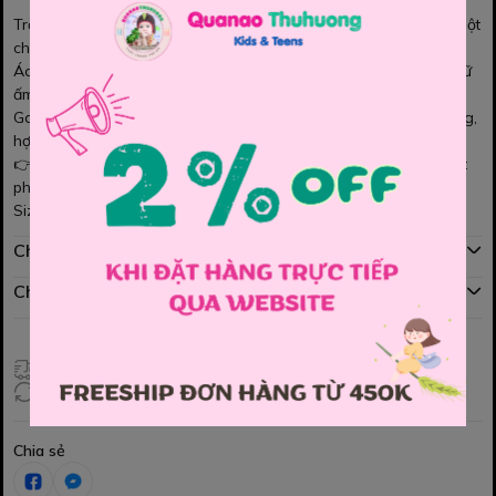
Trời bắt đầu se lạnh rồi 🍂, các mẹ đừng quên chuẩn bị cho bé một
chiếc siêu ngầu này nha
Áo khoác dù mặc được 2 mặt XANH ĐEN & ĐEN, áo dày dặn giữ
ấm cho bé iu cực tốt nha cả nhà ơi
Gam
xanh trung tính
giúp bé trông vừa hiện đại vừa dễ thương,
hợp cả khi đi học hay dạo phố cùng ba mẹ 🌈
👉 Một chiếc áo – nhiều công dụng, vừa giữ ấm, vừa làm nổi bật
phong cách riêng cho bé yêu 💕
Size: 120, 130, 140, 150, 160.
Chính sách mua hàng
Chính sách đổi hàng
Giao hàng toàn quốc
Đổi hàng 3 ngày (HCM), 7 ngày (Tỉnh)
Chia sẻ