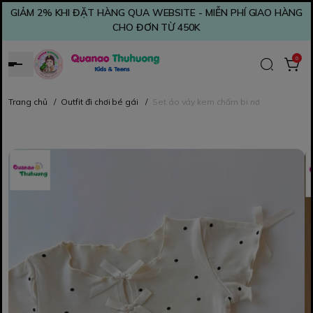
GIẢM 2% KHI ĐẶT HÀNG QUA WEBSITE - MIỄN PHÍ GIAO HÀNG
CHO ĐƠN TỪ 450K
0
Trang chủ
/
Outfit đi chơi bé gái
/
Set áo váy kem chấm bi nơ