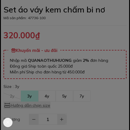
Set áo váy kem chấm bi nơ
Mã sản phẩm:
47736-100
320.000₫
Khuyến mãi - ưu đãi
Nhập mã
QUANAOTHUHUONG
giảm
2%
đơn hàng
Đồng giá Ship toàn quốc 25.000đ
Miễn phí Ship cho đơn hàng từ 450.000đ
Size :
3y
2y
3y
4y
5y
7y
Hướng dẫn chọn size
Số lượng