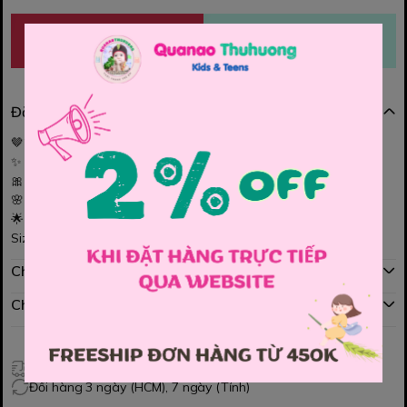
MUA NGAY
THÊM VÀO GIỎ
Đặc điểm nổi bật
🤎👗 Set váy kem chấm bi xinh yêu cho bé
✨ Hoạ tiết chấm bi dễ thương – tông kem cực sang
🎀 Điểm nhấn chiếc nơ trước ngực, bé mặc vào siêu đáng yêu
🌸 Chất mềm mịn, thoải mái cả ngày
🌟 Phù hợp đi chơi, chụp hình, dự tiệc đều nổi bật
Size : 90 , 100 , 110 , 120 , 130
Chính sách mua hàng
Chính sách đổi hàng
Giao hàng toàn quốc
Đổi hàng 3 ngày (HCM), 7 ngày (Tỉnh)