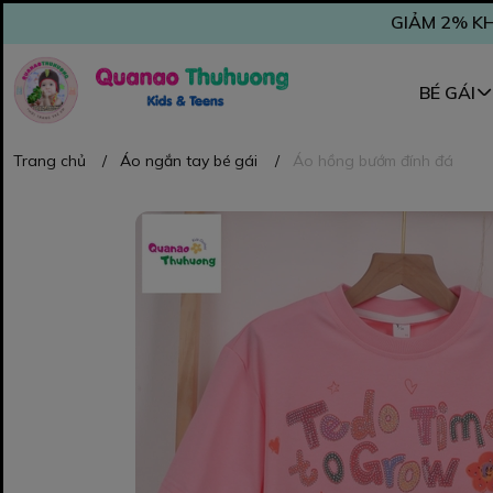
GIẢM 2% KH
BÉ GÁI
Trang chủ
/
Áo ngắn tay bé gái
/
Áo hồng bướm đính đá