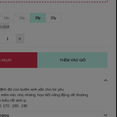
14y
16y
18y
20y
 size
 NGAY
THÊM VÀO GIỎ
t
ính đá con bướm xinh xắn cho bé yêu
 , mềm mịn, nhẹ nhàng, họa tiết năng động dễ thương
 kiểu rất xinh ạ.
0, 170 , 180 , 190
 hàng