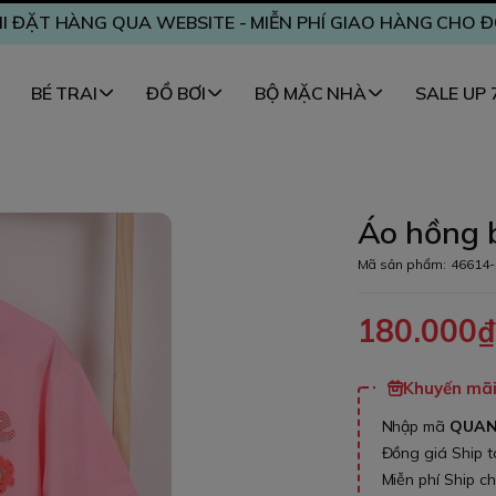
I ĐẶT HÀNG QUA WEBSITE - MIỄN PHÍ GIAO HÀNG CHO 
BÉ TRAI
ĐỒ BƠI
BỘ MẶC NHÀ
SALE UP
Áo hồng 
Mã sản phẩm:
46614-
180.000
Khuyến mãi 
Nhập mã
QUA
Đồng giá Ship 
Miễn phí Ship c