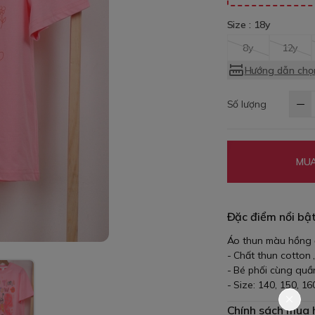
Size :
18y
8y
12y
Hướng dẫn chọn
Số lượng
MUA
Đặc điểm nổi bậ
Áo thun màu hồng đ
- Chất thun cotton
- Bé phối cùng quần
- Size: 140, 150, 16
Chính sách mua