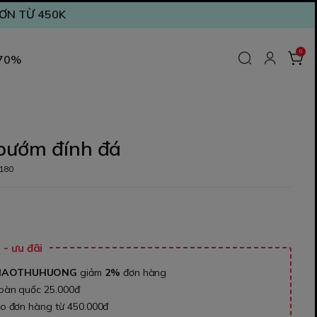
ĐƠN TỪ 450K
0
 70%
bướm đính đá
180
₫
- ưu đãi
NAOTHUHUONG
giảm
2%
đơn hàng
toàn quốc 25.000đ
ho đơn hàng từ 450.000đ