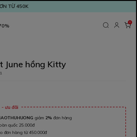
ĐƠN TỪ 450K
0
 70%
t June hồng Kitty
1
₫
- ưu đãi
NAOTHUHUONG
giảm
2%
đơn hàng
toàn quốc 25.000đ
ho đơn hàng từ 450.000đ