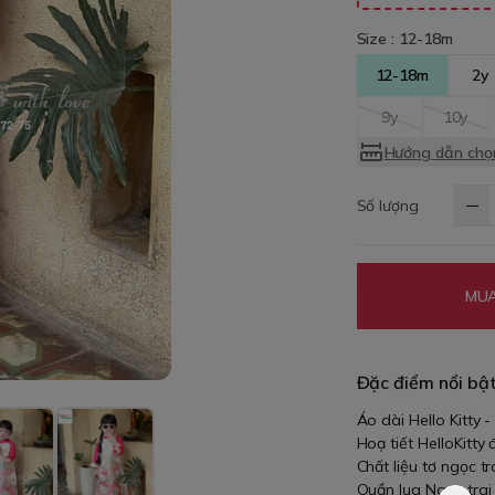
Size :
12-18m
12-18m
2y
9y
10y
Hướng dẫn chọn
Số lượng
MUA
Đặc điểm nổi bậ
Áo dài Hello Kitty 
Hoạ tiết HelloKitty
Chất liệu tơ ngọc tr
Quần lụa Ngọc trai