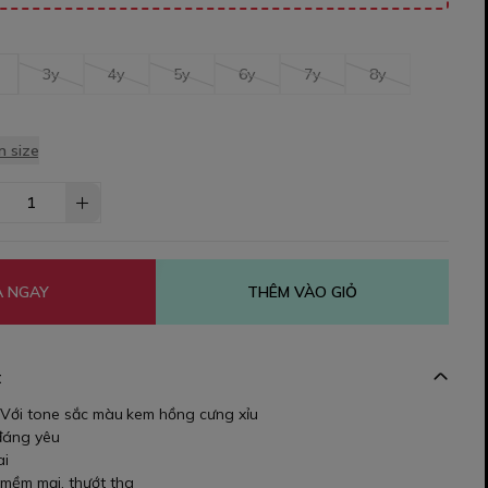
3y
4y
5y
6y
7y
8y
 size
 NGAY
THÊM VÀO GIỎ
t
- Với tone sắc màu kem hồng cưng xỉu
 đáng yêu
ai
 mềm mại, thướt tha