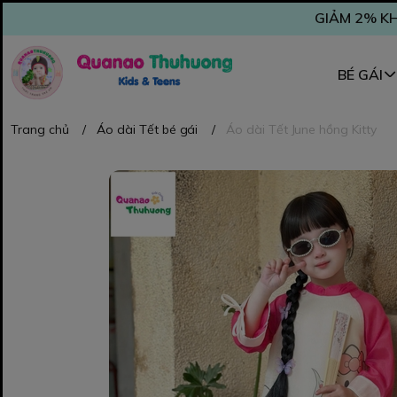
GIẢM 2% KH
BÉ GÁI
Trang chủ
/
Áo dài Tết bé gái
/
Áo dài Tết June hồng Kitty