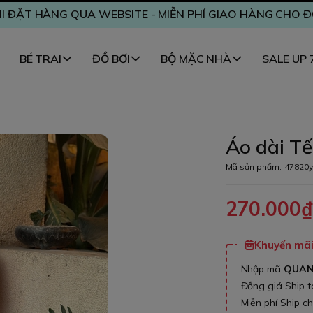
I ĐẶT HÀNG QUA WEBSITE - MIỄN PHÍ GIAO HÀNG CHO 
BÉ TRAI
ĐỒ BƠI
BỘ MẶC NHÀ
SALE UP
Áo dài Tế
Mã sản phẩm:
47820y
270.000
Khuyến mãi 
Nhập mã
QUA
Đồng giá Ship 
Miễn phí Ship c