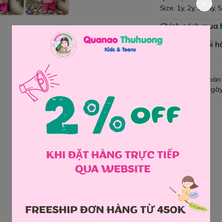
Size: 1y, 2y, 3y, 4y,
Chính sách mua
Chính sách đổi h
Giao hàng toàn
Đổi hàng 3 ngày
Chia sẻ