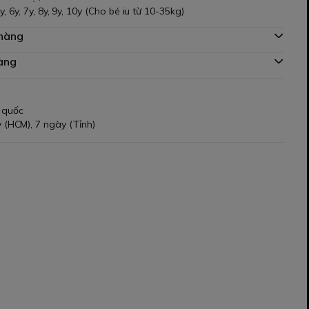
 5y, 6y, 7y, 8y, 9y, 10y (Cho bé iu từ 10-35kg)
 hàng
àng
 quốc
 (HCM), 7 ngày (Tỉnh)