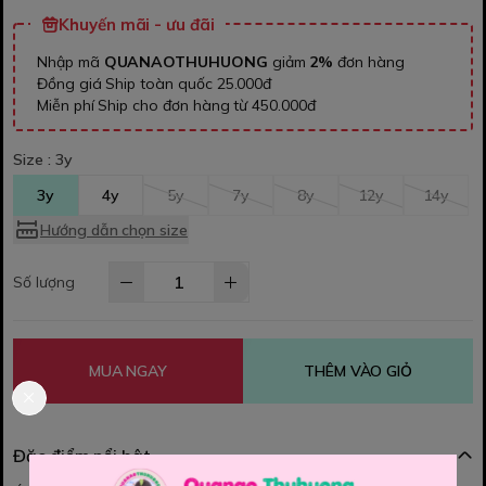
Khuyến mãi - ưu đãi
Nhập mã
QUANAOTHUHUONG
giảm
2%
đơn hàng
Đồng giá Ship toàn quốc 25.000đ
Miễn phí Ship cho đơn hàng từ 450.000đ
Size :
3y
3y
4y
5y
7y
8y
12y
14y
Hướng dẫn chọn size
Số lượng
MUA NGAY
THÊM VÀO GIỎ
Đặc điểm nổi bật