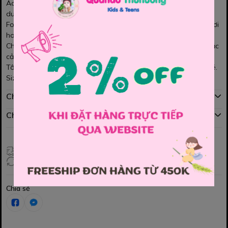
Áo dài hồng đậm nổi bật, họa tiết Nguyệt Vy tinh tế, giúp bé
duyên dáng trong dịp lễ Tết.
Form suông thoải mái, tà mềm mại, bé vận động dễ dàng khi chơi
hoặc chụp hình.
Chất vải mềm mịn, nhẹ nhàng, lên form đẹp, không gây bí khi mặc
cả ngày.
Tông hồng đậm rực rỡ, dễ phối quần lụa và phụ kiện xinh cho bé.
Size: 100, 110, 120, 130, 140, 150, 160.
Chính sách mua hàng
Chính sách đổi hàng
Giao hàng toàn quốc
Đổi hàng 3 ngày (HCM), 7 ngày (Tỉnh)
Chia sẻ