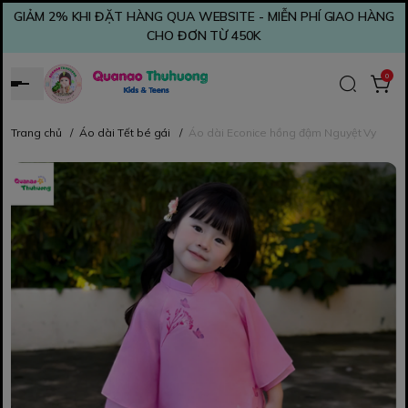
GIẢM 2% KHI ĐẶT HÀNG QUA WEBSITE - MIỄN PHÍ GIAO HÀNG
CHO ĐƠN TỪ 450K
0
Trang chủ
/
Áo dài Tết bé gái
/
Áo dài Econice hồng đậm Nguyệt Vy