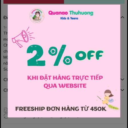
Đặc điểm nổi bật
✨ Áo dài
Cúc Chi đỏ Nguyên Đán 4 tà
– rực rỡ sắc xuân 🌸
Thiết kế duyên dáng, họa tiết hoa cúc chi tinh tế mang ý nghĩa
may mắn, bình an 💮
Chất tơ óng lót lụa mềm mịn, quần vải lụa form chuẩn tôn dáng
cho bé yêu diện Tết thêm xinh 🎋
Một lựa chọn hoàn hảo để bé tỏa sáng trong những ngày đầu
năm mới ❤️
Size : 80 , 90 , 100 , 110 , 120 , 130 , 140 , 150 , 160
Chính sách mua hàng
Chính sách đổi hàng
Giao hàng toàn quốc
Đổi hàng 3 ngày (HCM), 7 ngày (Tỉnh)