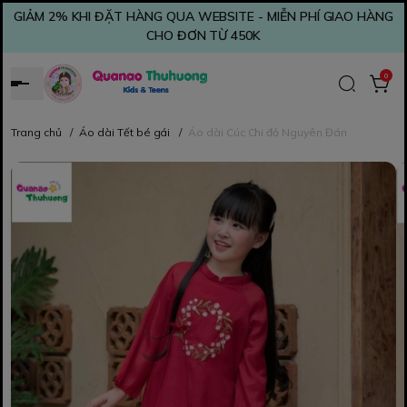
GIẢM 2% KHI ĐẶT HÀNG QUA WEBSITE - MIỄN PHÍ GIAO HÀNG
CHO ĐƠN TỪ 450K
0
Trang chủ
/
Áo dài Tết bé gái
/
Áo dài Cúc Chi đỏ Nguyên Đán