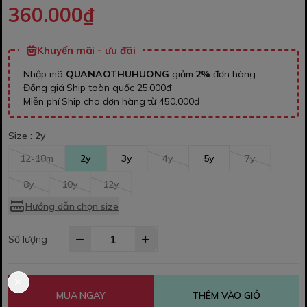
360.000₫
Khuyến mãi - ưu đãi
Nhập mã
QUANAOTHUHUONG
giảm
2%
đơn hàng
Đồng giá Ship toàn quốc 25.000đ
Miễn phí Ship cho đơn hàng từ 450.000đ
Size :
2y
12-18m
2y
3y
4y
5y
7y
8y
10y
12y
Hướng dẫn chọn size
Số lượng
MUA NGAY
THÊM VÀO GIỎ