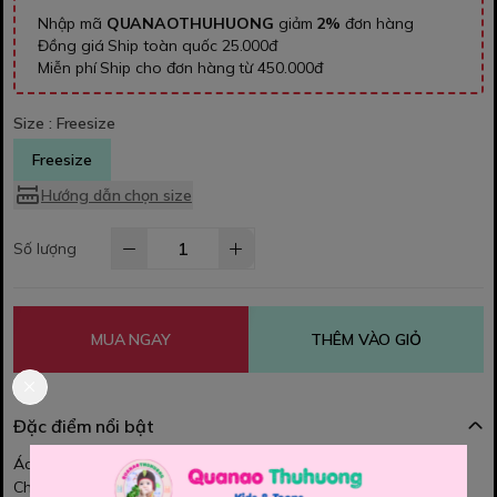
Nhập mã
QUANAOTHUHUONG
giảm
2%
đơn hàng
Đồng giá Ship toàn quốc 25.000đ
Miễn phí Ship cho đơn hàng từ 450.000đ
Size :
Freesize
Freesize
Hướng dẫn chọn size
Số lượng
MUA NGAY
THÊM VÀO GIỎ
Đặc điểm nổi bật
Áo crop đỏ thêu
PA
❤️✨
Chất vải mềm mịn, thoáng mát, mặc nhẹ và dễ chịu