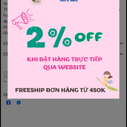
Gam đỏ nổi bật, cá tính, tạo điểm nhấn thu hút
Thiết kế dáng
crop
năng động, thêu chữ
PA
gọn gàng, xinh xắn
Form áo gọn gàng, dễ phối quần jean, short hay chân váy đều
đẹp
Phù hợp mặc đi chơi, dạo phố, chụp hình cực xinh 💕
FREESSIZE
Chính sách mua hàng
Chính sách đổi hàng
Giao hàng toàn quốc
Đổi hàng 3 ngày (HCM), 7 ngày (Tỉnh)
Chia sẻ