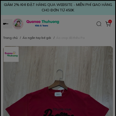
GIẢM 2% KHI ĐẶT HÀNG QUA WEBSITE - MIỄN PHÍ GIAO HÀNG
CHO ĐƠN TỪ 450K
0
Trang chủ
/
Áo ngắn tay bé gái
/
Áo crop đỏ thêu Pa