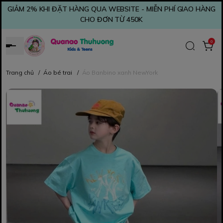
GIẢM 2% KHI ĐẶT HÀNG QUA WEBSITE - MIỄN PHÍ GIAO HÀNG
CHO ĐƠN TỪ 450K
0
Trang chủ
/
Áo bé trai
/
Áo Banbino xanh NewYork