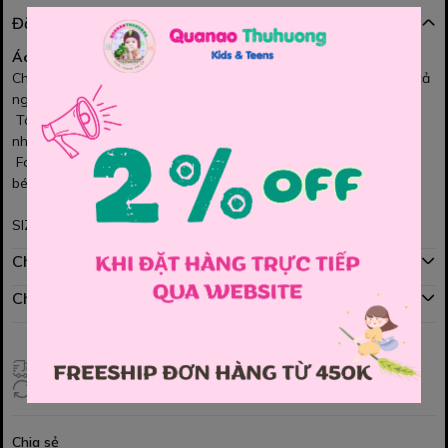
Đặc điểm nổi bật
Áo thun Banbino xanh NewYork
Chất thun cotton mềm mịn, co giãn thoải mái cho bé vận động cả
ngày
Tông
xanh tươi mát
, phối hình
NewYork
trước ngực tạo điểm
nhấn năng động – hiện đại
Form rộng dễ mặc, dễ phối cùng quần jean, kaki hay short, cho
bé đi học – đi chơi đều đẹp
SIZE : 130 , 140 , 150 , 160 , 170 , 180
Chính sách mua hàng
Chính sách đổi hàng
Giao hàng toàn quốc
Đổi hàng 3 ngày (HCM), 7 ngày (Tỉnh)
Chia sẻ