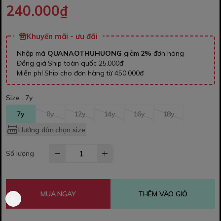
240.000₫
Khuyến mãi - ưu đãi
Nhập mã
QUANAOTHUHUONG
giảm
2%
đơn hàng
Đồng giá Ship toàn quốc 25.000đ
Miễn phí Ship cho đơn hàng từ 450.000đ
Size :
7y
7y
8y
12y
14y
16y
18y
Hướng dẫn chọn size
Số lượng
MUA NGAY
THÊM VÀO GIỎ