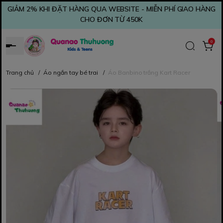
GIẢM 2% KHI ĐẶT HÀNG QUA WEBSITE - MIỄN PHÍ GIAO HÀNG
CHO ĐƠN TỪ 450K
0
Trang chủ
/
Áo ngắn tay bé trai
/
Áo Banbino trắng Kart Racer