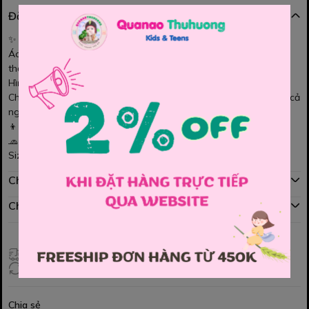
Đặc điểm nổi bật
✨
Áo Banbino trắng Kart Racer – Bé trai
Áo thun màu trắng in hình
Kart Racer
năng động, phong cách
thể thao 🏁
Hình in nổi bật, bé trai mặc lên nhìn cá tính và khỏe khoắn
Chất vải mềm mịn, thoáng mát, thấm hút mồ hôi tốt cho bé mặc cả
ngày
👦 Dễ phối quần jean, kaki hay short
🧢 Phù hợp đi học, đi chơi, dạo phố
Size : 120 , 130 , 140 , 150 , 160 , 170
Chính sách mua hàng
Chính sách đổi hàng
Giao hàng toàn quốc
Đổi hàng 3 ngày (HCM), 7 ngày (Tỉnh)
Chia sẻ