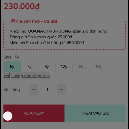
230.000₫
Khuyến mãi - ưu đãi
Nhập mã
QUANAOTHUHUONG
giảm
2%
đơn hàng
Đồng giá Ship toàn quốc 25.000đ
Miễn phí Ship cho đơn hàng từ 450.000đ
Size :
5y
5y
7y
8y
12y
14y
16y
Hướng dẫn chọn size
Số lượng
MUA NGAY
THÊM VÀO GIỎ