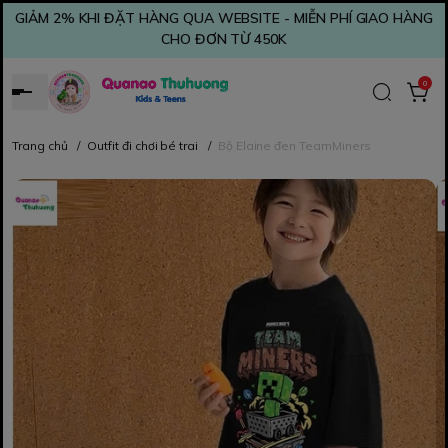
GIẢM 2% KHI ĐẶT HÀNG QUA WEBSITE - MIỄN PHÍ GIAO HÀNG
CHO ĐƠN TỪ 450K
0
Trang chủ
/
Outfit đi chơi bé trai
/
Bộ Elaine đen TeamMiners