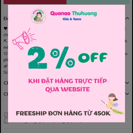
Đặc điểm nổi bật
🖤
Bộ Elaine đen TeamMiners
– cá tính, năng động và cực chất
cho bé trai.
⛏️ Họa tiết TeamMiners nổi bật trên nền đen tạo điểm nhấn mạnh
mẽ.
👕 Form chuẩn, thoải mái vận động, bé mặc đi học hay đi chơi đều
phong cách.
🌿 Vải mềm, bền, êm ái, bé vận động cả ngày vẫn thoải mái.
Size : 2y , 3y , 4y , 5y , 6y , 7y , 8y ,10y , 12y , 14y
Chính sách mua hàng
Chính sách đổi hàng
Giao hàng toàn quốc
Đổi hàng 3 ngày (HCM), 7 ngày (Tỉnh)