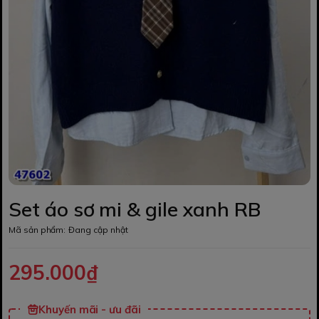
Set áo sơ mi & gile xanh RB
Mã sản phẩm:
Đang cập nhật
295.000₫
Khuyến mãi - ưu đãi