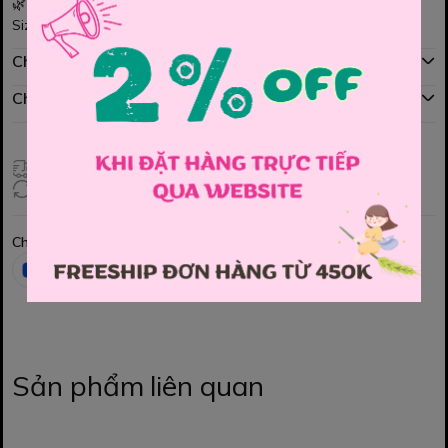
🌿 Vải mềm, thoáng, bé vận động cả ngày vẫn thoải mái.
Size : Freesize
Chính sách mua hàng
Chính sách đổi hàng
Giao hàng toàn quốc
Đổi hàng 3 ngày (HCM), 7 ngày (Tỉnh)
Chia sẻ
Sản phẩm liên quan