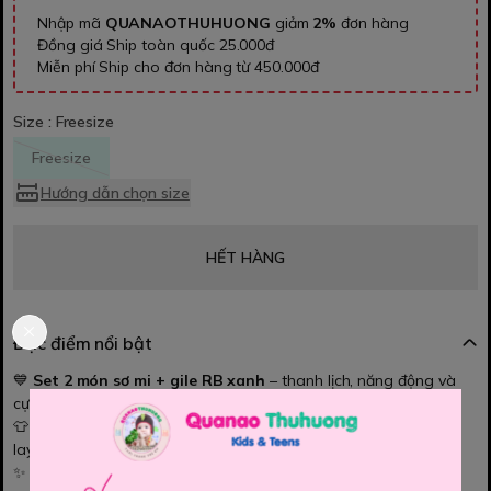
Nhập mã
QUANAOTHUHUONG
giảm
2%
đơn hàng
Đồng giá Ship toàn quốc 25.000đ
Miễn phí Ship cho đơn hàng từ 450.000đ
Size :
Freesize
Freesize
Hướng dẫn chọn size
HẾT HÀNG
Đặc điểm nổi bật
💙
Set 2 món sơ mi + gile RB xanh
– thanh lịch, năng động và
cực dễ phối đồ cho bé trai.
👕 Áo sơ mi trắng dài phối cùng gile xanh RB thời thượng, tạo
layer chuẩn phong cách.
✨ Mix sẵn 2 món, bé mặc lên là xinh ngay và lịch sự.