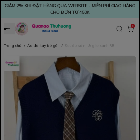
GIẢM 2% KHI ĐẶT HÀNG QUA WEBSITE - MIỄN PHÍ GIAO HÀNG
CHO ĐƠN TỪ 450K
0
Trang chủ
/
Áo dài tay bé gái
/
Set áo sơ mi & gile xanh RB