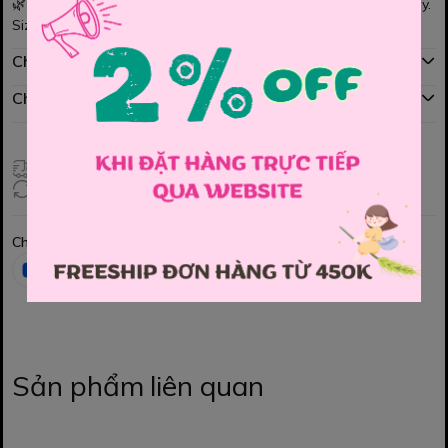
🌿 Vải mềm mịn, thấm hút tốt, thoải mái cho bé vận động cả ngày.
Size : 120 , 130 , 140 , 150 , 160 , 170
Chính sách mua hàng
Chính sách đổi hàng
Giao hàng toàn quốc
Đổi hàng 3 ngày (HCM), 7 ngày (Tỉnh)
Chia sẻ
Sản phẩm liên quan