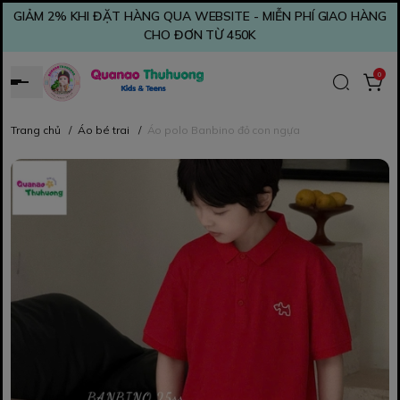
GIẢM 2% KHI ĐẶT HÀNG QUA WEBSITE - MIỄN PHÍ GIAO HÀNG
CHO ĐƠN TỪ 450K
0
Trang chủ
/
Áo bé trai
/
Áo polo Banbino đỏ con ngựa