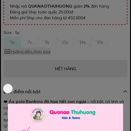
Nhập mã
QUANAOTHUHUONG
giảm
2%
đơn hàng
Đồng giá Ship toàn quốc 25.000đ
Miễn phí Ship cho đơn hàng từ 450.000đ
Size :
5y
5y
7y
8y
12y
14y
16y
Hướng dẫn chọn size
HẾT HÀNG
Đặc điểm nổi bật
❤️
Áo polo Banbino đỏ họa tiết con ngựa
– nổi bật, cá tính và
cực đáng yêu.
🐴 Hình chú ngựa dễ thương tạo điểm nhấn nổi bật trên nền đỏ
tươi.
👕 Form polo cổ bẻ lịch sự, bé mặc đi học hay đi chơi đều xinh.