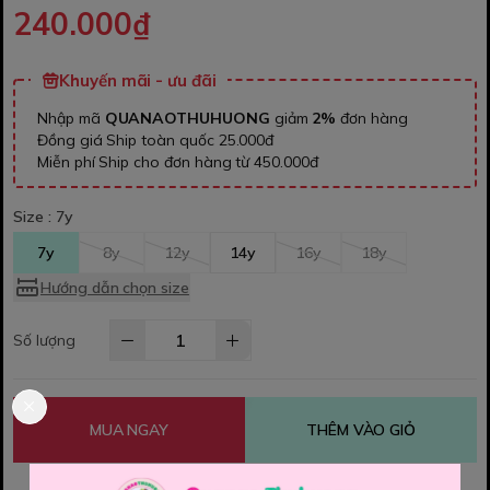
240.000₫
Khuyến mãi - ưu đãi
Nhập mã
QUANAOTHUHUONG
giảm
2%
đơn hàng
Đồng giá Ship toàn quốc 25.000đ
Miễn phí Ship cho đơn hàng từ 450.000đ
Size :
7y
7y
8y
12y
14y
16y
18y
Hướng dẫn chọn size
Số lượng
MUA NGAY
THÊM VÀO GIỎ