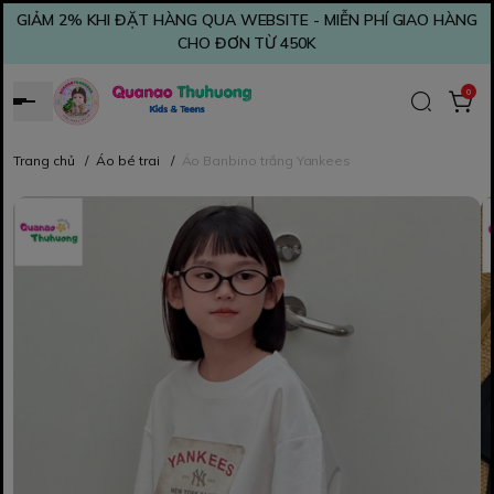
GIẢM 2% KHI ĐẶT HÀNG QUA WEBSITE - MIỄN PHÍ GIAO HÀNG
CHO ĐƠN TỪ 450K
0
Trang chủ
/
Áo bé trai
/
Áo Banbino trắng Yankees