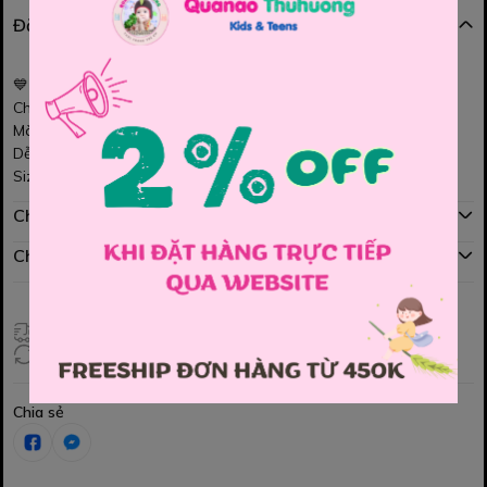
Đặc điểm nổi bật
💙
Áo Banbino trắng Yankees
Chất cotton mềm mịn, thấm hút tốt cho bé thoải mái cả ngày.
Màu trắng nổi bật – logo Yankees in chuẩn, nhìn cực sporty.
Dễ phối jean, short bé mặc đi chơi siêu cá tính! 👕✨👶
Size : 130 , 140 , 150 , 160 , 170 , 180
Chính sách mua hàng
Chính sách đổi hàng
Giao hàng toàn quốc
Đổi hàng 3 ngày (HCM), 7 ngày (Tỉnh)
Chia sẻ