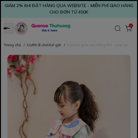
GIẢM 2% KHI ĐẶT HÀNG QUA WEBSITE - MIỄN PHÍ GIAO HÀNG
CHO ĐƠN TỪ 450K
0
Trang chủ
/
Outfit đi chơi bé gái
/
Pijama June sọc hồng thỏ - size 1y