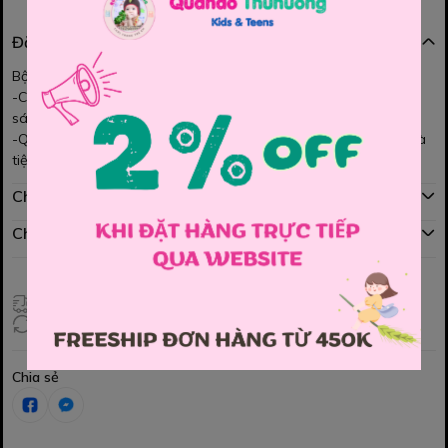
Đặc điểm nổi bật
Bộ Pijama June cho bé
-Chất kate mềm mịn, thoáng mát, thấm hút mồ hôi. Màu sắc tươi
sáng, họa tiết dễ thương cho bé iu.
-Quần lung thun co dãn mềm mại. Bé mặc ở nhà rất thoải mái và
tiện lợi MOm nhé
Chính sách mua hàng
Chính sách đổi hàng
Giao hàng toàn quốc
Đổi hàng 3 ngày (HCM), 7 ngày (Tỉnh)
Chia sẻ