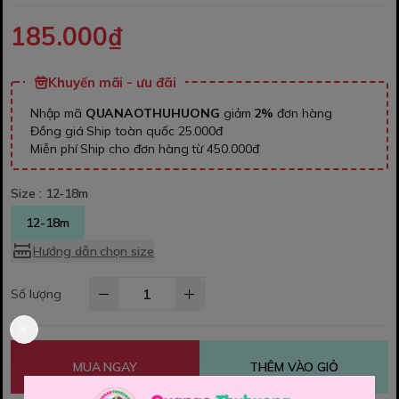
185.000₫
Khuyến mãi - ưu đãi
Nhập mã
QUANAOTHUHUONG
giảm
2%
đơn hàng
Đồng giá Ship toàn quốc 25.000đ
Miễn phí Ship cho đơn hàng từ 450.000đ
Size :
12-18m
12-18m
Hướng dẫn chọn size
Số lượng
MUA NGAY
THÊM VÀO GIỎ