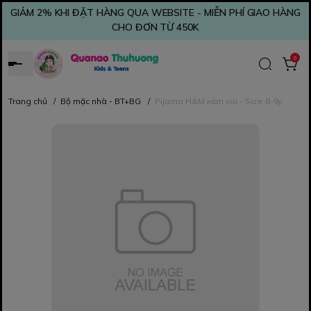
GIẢM 2% KHI ĐẶT HÀNG QUA WEBSITE - MIỄN PHÍ GIAO HÀNG
CHO ĐƠN TỪ 450K
0
Trang chủ
/
Bộ mặc nhà - BT+BG
/
Pijama H&M xám voi - Size 8-9y