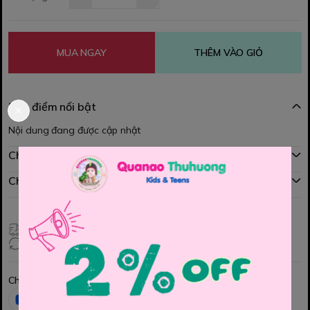
MUA NGAY
THÊM VÀO GIỎ
Đặc điểm nổi bật
Nội dung đang được cập nhật
Chính sách mua hàng
Chính sách đổi hàng
Giao hàng toàn quốc
Đổi hàng 3 ngày (HCM), 7 ngày (Tỉnh)
Chia sẻ