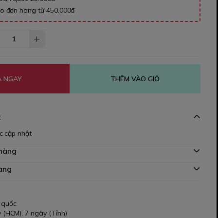
ho đơn hàng từ 450.000đ
 NGAY
THÊM VÀO GIỎ
t
c cập nhật
 hàng
àng
 quốc
 (HCM), 7 ngày (Tỉnh)