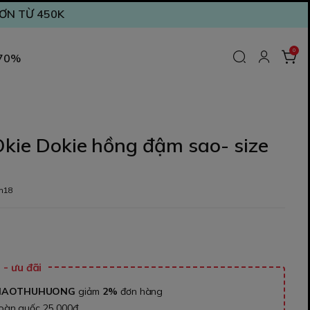
ĐƠN TỪ 450K
0
 70%
kie Dokie hồng đậm sao- size
m18
- ưu đãi
NAOTHUHUONG
giảm
2%
đơn hàng
toàn quốc 25.000đ