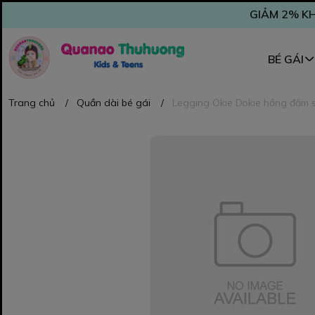
GIẢM 2% KH
BÉ GÁI
Trang chủ
/
Quần dài bé gái
/
Legging Okie Dokie hồng đậm 