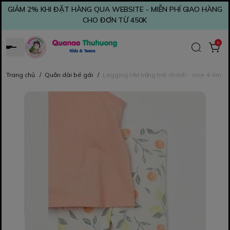
GIẢM 2% KHI ĐẶT HÀNG QUA WEBSITE - MIỄN PHÍ GIAO HÀNG
CHO ĐƠN TỪ 450K
0
Trang chủ
/
Quần dài bé gái
/
Legging HM trắng trái chanh - size 4-6m