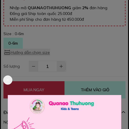
Nhập mã
QUANAOTHUHUONG
giảm
2%
đơn hàng
Đồng giá Ship toàn quốc 25.000đ
Miễn phí Ship cho đơn hàng từ 450.000đ
Size :
0-6m
0-6m
Hướng dẫn chọn size
Số lượng
MUA NGAY
THÊM VÀO GIỎ
Đặc điểm nổi bật
Nội dung đang được cập nhật