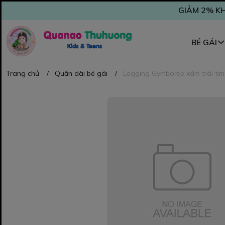
GIẢM 2% KH
BÉ GÁI
Trang chủ
/
Quần dài bé gái
/
Legging Gymboree xám trái tim 