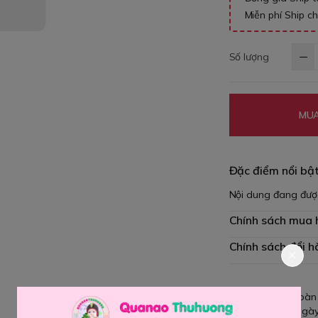
Miễn phí Ship c
Số lượng
MUA
Đặc điểm nổi bậ
Nội dung đang đượ
Chính sách mua
Chính sách đổi h
Giao hàng toàn
Đổi hàng 3 ngày