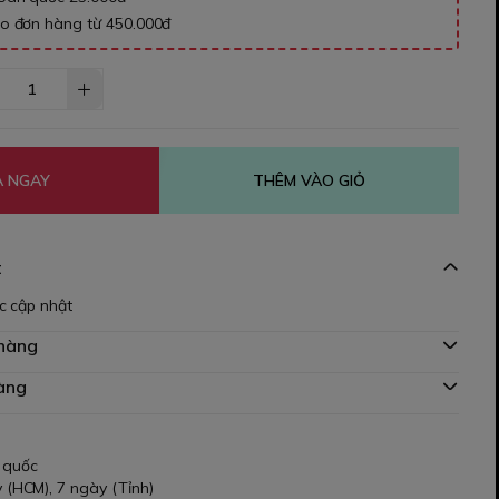
ho đơn hàng từ 450.000đ
 NGAY
THÊM VÀO GIỎ
t
c cập nhật
 hàng
àng
 quốc
 (HCM), 7 ngày (Tỉnh)