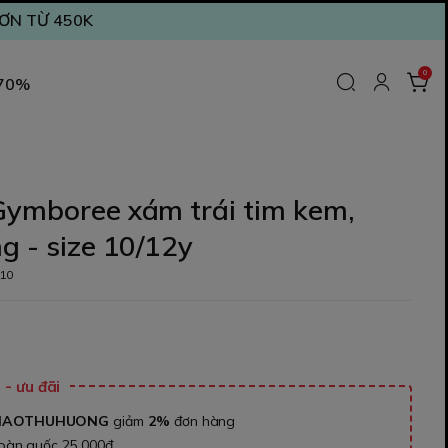
ĐƠN TỪ 450K
0
 70%
Gymboree xám trái tim kem,
g - size 10/12y
10
- ưu đãi
NAOTHUHUONG
giảm
2%
đơn hàng
toàn quốc 25.000đ