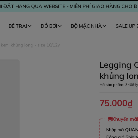
I ĐẶT HÀNG QUA WEBSITE - MIỄN PHÍ GIAO HÀNG CHO 
BÉ TRAI
ĐỒ BƠI
BỘ MẶC NHÀ
SALE UP
kem, khủng long - size 10/12y
Legging 
khủng lon
Mã sản phẩm:
34664y
75.000₫
Khuyến mãi 
Nhập mã
QUA
Đồng giá Ship 