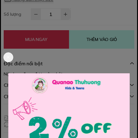
Số lượng
MUA NGAY
THÊM VÀO GIỎ
Đặc điểm nổi bật
Nội dung đang được cập nhật
Chính sách mua hàng
Chính sách đổi hàng
Giao hàng toàn quốc
Đổi hàng 3 ngày (HCM), 7 ngày (Tỉnh)