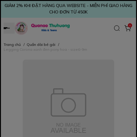
GIẢM 2% KHI ĐẶT HÀNG QUA WEBSITE - MIỄN PHÍ GIAO HÀNG
CHO ĐƠN TỪ 450K
0
Trang chủ
/
Quần dài bé gái
/
Legging Corona xanh đen pony hoa - size6-9m