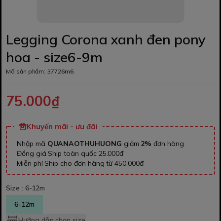
Legging Corona xanh đen pony
hoa - size6-9m
Mã sản phẩm:
37726m6
75.000₫
Khuyến mãi - ưu đãi
Nhập mã
QUANAOTHUHUONG
giảm
2%
đơn hàng
Đồng giá Ship toàn quốc 25.000đ
Miễn phí Ship cho đơn hàng từ 450.000đ
Size :
6-12m
6-12m
Hướng dẫn chọn size