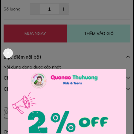
Số lượng
MUA NGAY
THÊM VÀO GIỎ
Đặc điểm nổi bật
Nội dung đang được cập nhật
Chính sách mua hàng
Chính sách đổi hàng
Giao hàng toàn quốc
Đổi hàng 3 ngày (HCM), 7 ngày (Tỉnh)
Chia sẻ