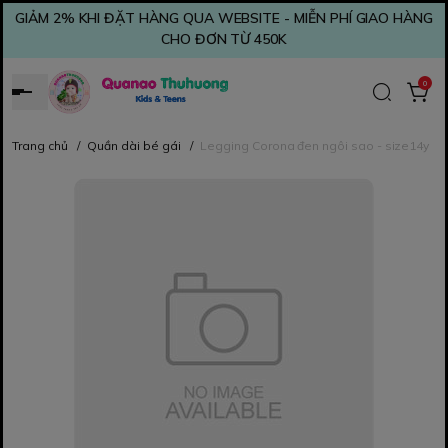
GIẢM 2% KHI ĐẶT HÀNG QUA WEBSITE - MIỄN PHÍ GIAO HÀNG
CHO ĐƠN TỪ 450K
0
Trang chủ
/
Quần dài bé gái
/
Legging Corona đen ngôi sao - size14y