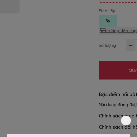
Size :
3y
3y
Hướng dẫn chọn
Số lượng
MUA
Đặc điểm nổi bậ
Nội dung đang đượ
Chính sách mua
Chính sách đổi h