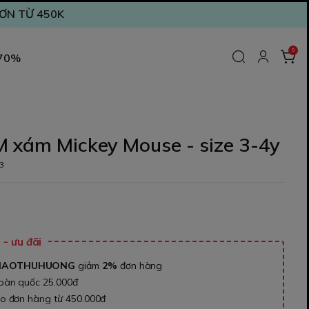
ĐƠN TỪ 450K
0
 70%
M xám Mickey Mouse - size 3-4y
3
₫
- ưu đãi
NAOTHUHUONG
giảm
2%
đơn hàng
toàn quốc 25.000đ
ho đơn hàng từ 450.000đ