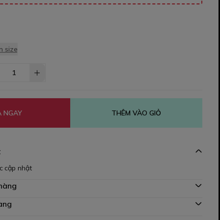
 size
 NGAY
THÊM VÀO GIỎ
t
c cập nhật
 hàng
àng