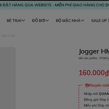
I ĐẶT HÀNG QUA WEBSITE - MIỄN PHÍ GIAO HÀNG CHO 
BÉ TRAI
ĐỒ BƠI
BỘ MẶC NHÀ
SALE UP
 size 3-4y
Jogger H
Mã sản phẩm:
37567y
160.000
Khuyến mãi 
Nhập mã
QUA
Đồng giá Ship 
Miễn phí Ship c