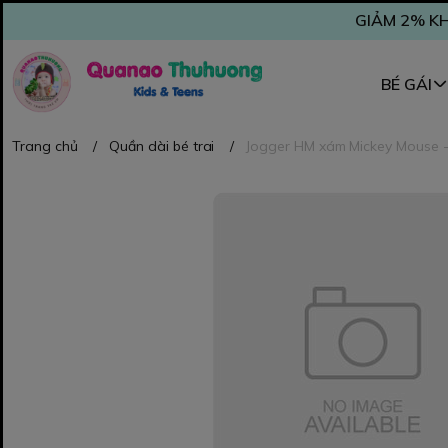
GIẢM 2% KH
BÉ GÁI
Trang chủ
/
Quần dài bé trai
/
Jogger HM xám Mickey Mouse -